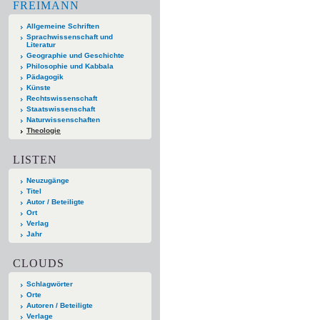
FREIMANN
Allgemeine Schriften
Sprachwissenschaft und
Literatur
Geographie und Geschichte
Philosophie und Kabbala
Pädagogik
Künste
Rechtswissenschaft
Staatswissenschaft
Naturwissenschaften
Theologie
LISTEN
Neuzugänge
Titel
Autor / Beteiligte
Ort
Verlag
Jahr
CLOUDS
Schlagwörter
Orte
Autoren / Beteiligte
Verlage