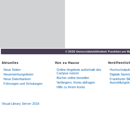
© 2026 Universitätsbibliothek Frankfurt am M
Aktuelles
Von zu Hause
Veröffentli
Neue Seiten
Online-Angebote außerhalb des
Hochschulpubl
Campus nutzen
Neuerwerbungslisten
Digitale Samm
Bücher online bestellen
Neue Datenbanken
Frankfurter Bi
Verlängern, Konto abfragen
Ausstellungsk
Führungen und Schulungen
Hilfe zu Ihrem Konto
Visual Library Server 2018