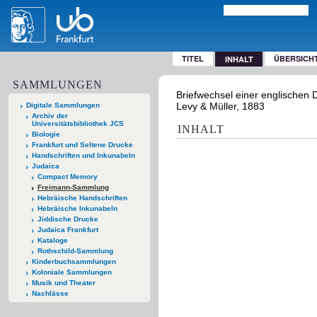
TITEL
ÜBERSICH
INHALT
SAMMLUNGEN
Briefwechsel einer englischen 
Levy & Müller, 1883
Digitale Sammlungen
Archiv der
Universitätsbibliothek JCS
INHALT
Biologie
Frankfurt und Seltene Drucke
Handschriften und Inkunabeln
Judaica
Compact Memory
Freimann-Sammlung
Hebräische Handschriften
Hebräische Inkunabeln
Jiddische Drucke
Judaica Frankfurt
Kataloge
Rothschild-Sammlung
Kinderbuchsammlungen
Koloniale Sammlungen
Musik und Theater
Nachlässe