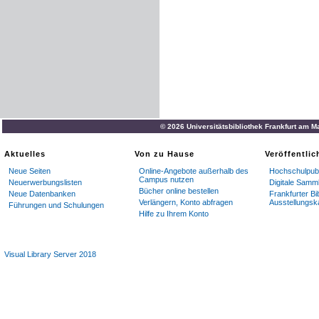
© 2026 Universitätsbibliothek Frankfurt am M
Aktuelles
Von zu Hause
Veröffentli
Neue Seiten
Online-Angebote außerhalb des
Hochschulpubl
Campus nutzen
Neuerwerbungslisten
Digitale Samm
Bücher online bestellen
Neue Datenbanken
Frankfurter Bi
Verlängern, Konto abfragen
Ausstellungsk
Führungen und Schulungen
Hilfe zu Ihrem Konto
Visual Library Server 2018