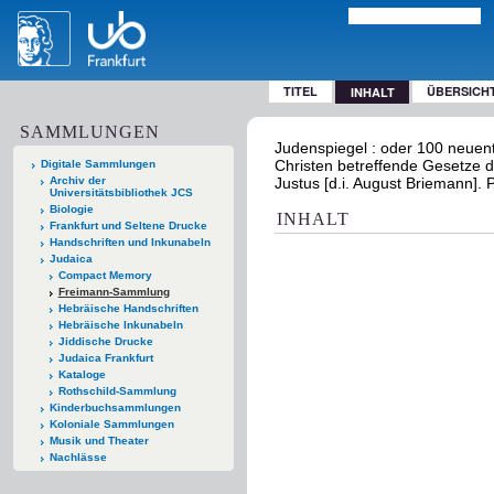
TITEL
ÜBERSICH
INHALT
SAMMLUNGEN
Judenspiegel : oder 100 neuent
Christen betreffende Gesetze de
Digitale Sammlungen
Archiv der
Justus [d.i. August Briemann]. 
Universitätsbibliothek JCS
Biologie
INHALT
Frankfurt und Seltene Drucke
Handschriften und Inkunabeln
Judaica
Compact Memory
Freimann-Sammlung
Hebräische Handschriften
Hebräische Inkunabeln
Jiddische Drucke
Judaica Frankfurt
Kataloge
Rothschild-Sammlung
Kinderbuchsammlungen
Koloniale Sammlungen
Musik und Theater
Nachlässe