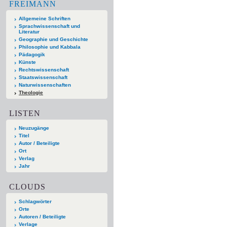
FREIMANN
Allgemeine Schriften
Sprachwissenschaft und
Literatur
Geographie und Geschichte
Philosophie und Kabbala
Pädagogik
Künste
Rechtswissenschaft
Staatswissenschaft
Naturwissenschaften
Theologie
LISTEN
Neuzugänge
Titel
Autor / Beteiligte
Ort
Verlag
Jahr
CLOUDS
Schlagwörter
Orte
Autoren / Beteiligte
Verlage