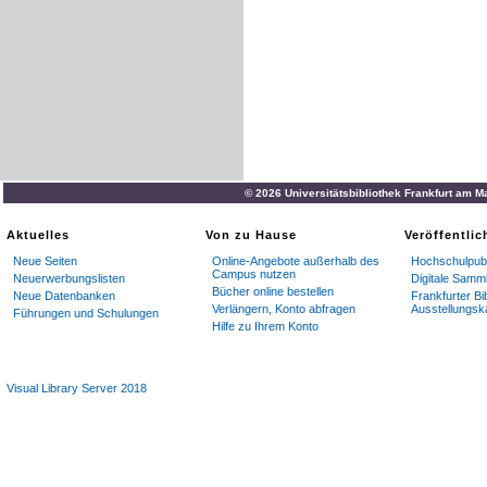
© 2026 Universitätsbibliothek Frankfurt am M
Aktuelles
Von zu Hause
Veröffentli
Neue Seiten
Online-Angebote außerhalb des
Hochschulpubl
Campus nutzen
Neuerwerbungslisten
Digitale Samm
Bücher online bestellen
Neue Datenbanken
Frankfurter Bi
Verlängern, Konto abfragen
Ausstellungsk
Führungen und Schulungen
Hilfe zu Ihrem Konto
Visual Library Server 2018