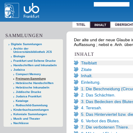
TITEL
ÜBERSICH
INHALT
SAMMLUNGEN
Der alte und der neue Glaube im 
Auffassung ; nebst e. Anh. über
Digitale Sammlungen
Archiv der
Universitätsbibliothek JCS
INHALT
Biologie
Frankfurt und Seltene Drucke
Titelblatt
Handschriften und Inkunabeln
Zitate
Judaica
Compact Memory
Inhalt.
Freimann-Sammlung
Einleitung.
Hebräische Handschriften
Hebräische Inkunabeln
1. Die Beschneidung (Circu
Jiddische Drucke
2. Das Schächten.
Judaica Frankfurt
3. Das Bedecken des Blute
Kataloge
Rothschild-Sammlung
4. Teresah.
Kinderbuchsammlungen
5. Das Hinterviertel bzw. d
Koloniale Sammlungen
Musik und Theater
6. Verbot des Blutes.
Nachlässe
7. Die verbotenen Thiere.