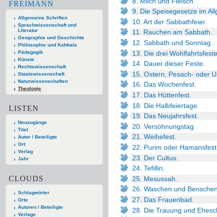
8. Milch und Fleisch.
FREIMANN
9. Die Speisegesetze im Al
Allgemeine Schriften
10. Art der Sabbathfeier.
Sprachwissenschaft und
Literatur
11. Rauchen am Sabbath.
Geographie und Geschichte
12. Sabbath und Sonntag.
Philosophie und Kabbala
13. Die drei Wohlfahrtsfeste
Pädagogik
Künste
14. Dauer dieser Feste.
Rechtswissenschaft
15. Ostern, Pesach- oder U
Staatswissenschaft
Naturwissenschaften
16. Das Wochenfest.
Theologie
17. Das Hüttenfest.
18. Die Halbfeiertage.
LISTEN
19. Das Neujahrsfest.
Neuzugänge
20. Versöhnungstag.
Titel
21. Weihefest.
Autor / Beteiligte
Ort
22. Purim oder Hamansfest
Verlag
23. Der Cultus.
Jahr
24. Tefillin.
CLOUDS
25. Mesussah.
26. Waschen und Benschen
Schlagwörter
27. Das Frauenbad.
Orte
Autoren / Beteiligte
28. Die Trauung und Ehesc
Verlage