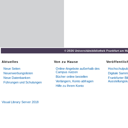
© 2026 Universitätsbibliothek Frankfurt am M
Aktuelles
Von zu Hause
Veröffentli
Neue Seiten
Online-Angebote außerhalb des
Hochschulpubl
Campus nutzen
Neuerwerbungslisten
Digitale Samm
Bücher online bestellen
Neue Datenbanken
Frankfurter Bi
Verlängern, Konto abfragen
Ausstellungsk
Führungen und Schulungen
Hilfe zu Ihrem Konto
Visual Library Server 2018