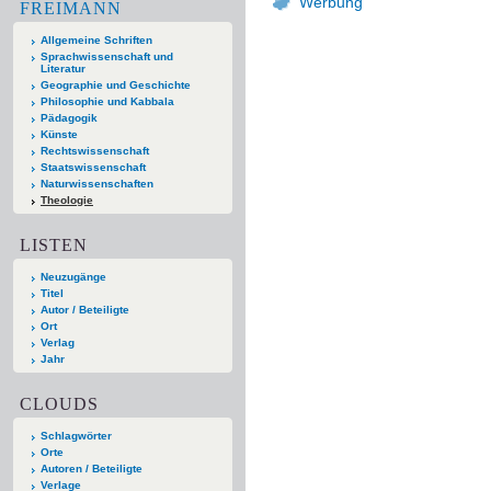
Werbung
FREIMANN
Allgemeine Schriften
Sprachwissenschaft und
Literatur
Geographie und Geschichte
Philosophie und Kabbala
Pädagogik
Künste
Rechtswissenschaft
Staatswissenschaft
Naturwissenschaften
Theologie
LISTEN
Neuzugänge
Titel
Autor / Beteiligte
Ort
Verlag
Jahr
CLOUDS
Schlagwörter
Orte
Autoren / Beteiligte
Verlage