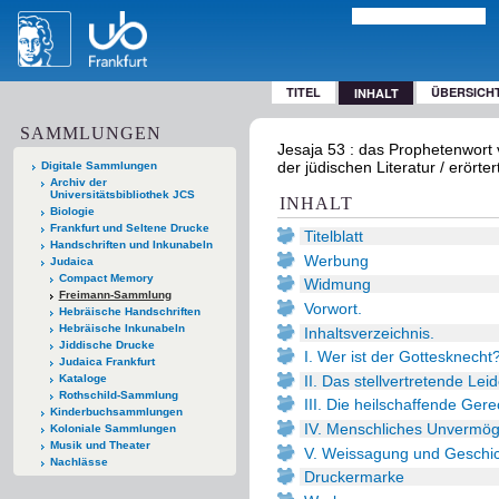
TITEL
ÜBERSICH
INHALT
SAMMLUNGEN
Jesaja 53 : das Prophetenwort
der jüdischen Literatur / erörte
Digitale Sammlungen
Archiv der
Universitätsbibliothek JCS
INHALT
Biologie
Frankfurt und Seltene Drucke
Titelblatt
Handschriften und Inkunabeln
Werbung
Judaica
Compact Memory
Widmung
Freimann-Sammlung
Vorwort.
Hebräische Handschriften
Hebräische Inkunabeln
Inhaltsverzeichnis.
Jiddische Drucke
I. Wer ist der Gottesknecht
Judaica Frankfurt
II. Das stellvertretende Le
Kataloge
Rothschild-Sammlung
III. Die heilschaffende Gerec
Kinderbuchsammlungen
IV. Menschliches Unvermö
Koloniale Sammlungen
Musik und Theater
V. Weissagung und Geschic
Nachlässe
Druckermarke