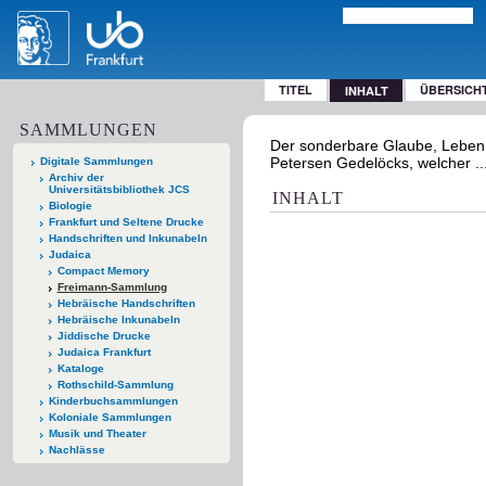
TITEL
ÜBERSICH
INHALT
SAMMLUNGEN
Der sonderbare Glaube, Leben
Petersen Gedelöcks, welcher ... 
Digitale Sammlungen
Archiv der
Universitätsbibliothek JCS
INHALT
Biologie
Frankfurt und Seltene Drucke
Handschriften und Inkunabeln
Judaica
Compact Memory
Freimann-Sammlung
Hebräische Handschriften
Hebräische Inkunabeln
Jiddische Drucke
Judaica Frankfurt
Kataloge
Rothschild-Sammlung
Kinderbuchsammlungen
Koloniale Sammlungen
Musik und Theater
Nachlässe