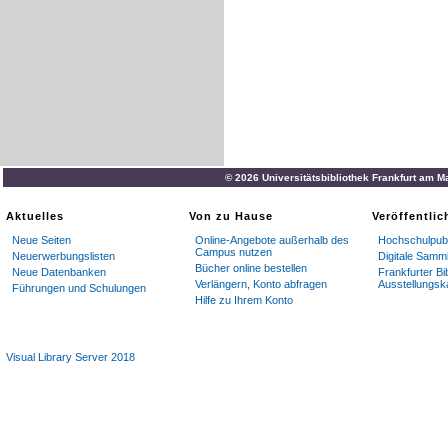
© 2026 Universitätsbibliothek Frankfurt am M
Aktuelles
Von zu Hause
Veröffentli
Neue Seiten
Online-Angebote außerhalb des
Hochschulpubl
Campus nutzen
Neuerwerbungslisten
Digitale Samm
Bücher online bestellen
Neue Datenbanken
Frankfurter Bi
Verlängern, Konto abfragen
Ausstellungsk
Führungen und Schulungen
Hilfe zu Ihrem Konto
Visual Library Server 2018