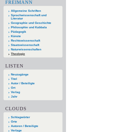
FREIMANN
Allgemeine Schriften
Sprachwissenschaft und
Literatur
Geographie und Geschichte
Philosophie und Kabbala
Pädagogik
Künste
Rechtswissenschaft
Staatswissenschaft
Naturwissenschaften
Theologie
LISTEN
Neuzugänge
Titel
Autor / Beteiligte
Ort
Verlag
Jahr
CLOUDS
Schlagwörter
Orte
Autoren / Beteiligte
Verlage