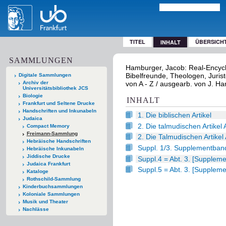
TITEL
ÜBERSICH
INHALT
SAMMLUNGEN
Hamburger, Jacob: Real-Encycl
Bibelfreunde, Theologen, Jurist
Digitale Sammlungen
Archiv der
von A - Z / ausgearb. von J. Ham
Universitätsbibliothek JCS
Biologie
INHALT
Frankfurt und Seltene Drucke
Handschriften und Inkunabeln
1. Die biblischen Artikel
Judaica
2. Die talmudischen Artikel 
Compact Memory
Freimann-Sammlung
2. Die Talmudischen Artikel 
Hebräische Handschriften
Suppl. 1/3. Supplementband 
Hebräische Inkunabeln
Jiddische Drucke
Suppl.4 = Abt. 3. [Supplemen
Judaica Frankfurt
Suppl.5 = Abt. 3. [Supplemen
Kataloge
Rothschild-Sammlung
Kinderbuchsammlungen
Koloniale Sammlungen
Musik und Theater
Nachlässe