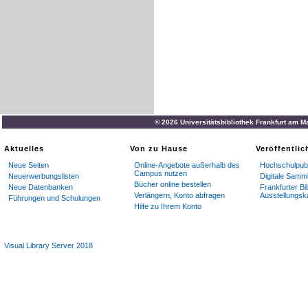
© 2026 Universitätsbibliothek Frankfurt am M
Aktuelles
Von zu Hause
Veröffentli
Neue Seiten
Online-Angebote außerhalb des
Hochschulpubl
Campus nutzen
Neuerwerbungslisten
Digitale Samm
Bücher online bestellen
Neue Datenbanken
Frankfurter Bi
Verlängern, Konto abfragen
Ausstellungsk
Führungen und Schulungen
Hilfe zu Ihrem Konto
Visual Library Server 2018