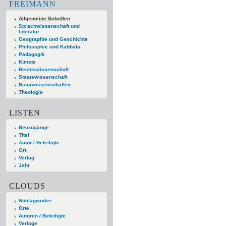
FREIMANN
Allgemeine Schriften
Sprachwissenschaft und
Literatur
Geographie und Geschichte
Philosophie und Kabbala
Pädagogik
Künste
Rechtswissenschaft
Staatswissenschaft
Naturwissenschaften
Theologie
LISTEN
Neuzugänge
Titel
Autor / Beteiligte
Ort
Verlag
Jahr
CLOUDS
Schlagwörter
Orte
Autoren / Beteiligte
Verlage