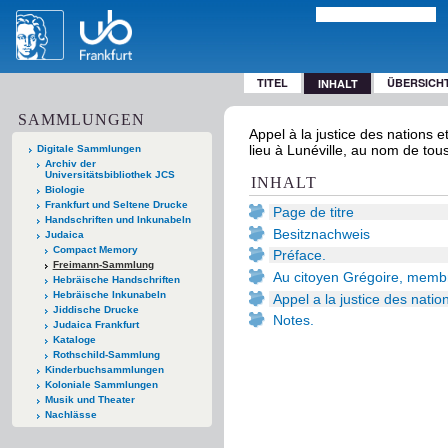
TITEL
ÜBERSICH
INHALT
SAMMLUNGEN
Appel à la justice des nations e
lieu à Lunéville, au nom de tous 
Digitale Sammlungen
Archiv der
Universitätsbibliothek JCS
INHALT
Biologie
Frankfurt und Seltene Drucke
Page de titre
Handschriften und Inkunabeln
Besitznachweis
Judaica
Compact Memory
Préface.
Freimann-Sammlung
Au citoyen Grégoire, membre d
Hebräische Handschriften
Hebräische Inkunabeln
Appel a la justice des nation
Jiddische Drucke
Notes.
Judaica Frankfurt
Kataloge
Rothschild-Sammlung
Kinderbuchsammlungen
Koloniale Sammlungen
Musik und Theater
Nachlässe