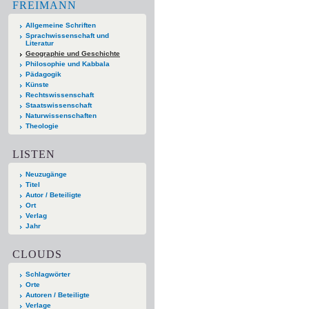
FREIMANN
Allgemeine Schriften
Sprachwissenschaft und
Literatur
Geographie und Geschichte
Philosophie und Kabbala
Pädagogik
Künste
Rechtswissenschaft
Staatswissenschaft
Naturwissenschaften
Theologie
LISTEN
Neuzugänge
Titel
Autor / Beteiligte
Ort
Verlag
Jahr
CLOUDS
Schlagwörter
Orte
Autoren / Beteiligte
Verlage