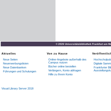
© 2026 Universitätsbibliothek Frankfurt am M
Aktuelles
Von zu Hause
Veröffentli
Neue Seiten
Online-Angebote außerhalb des
Hochschulpubl
Campus nutzen
Neuerwerbungslisten
Digitale Samm
Bücher online bestellen
Neue Datenbanken
Frankfurter Bi
Verlängern, Konto abfragen
Ausstellungsk
Führungen und Schulungen
Hilfe zu Ihrem Konto
Visual Library Server 2018