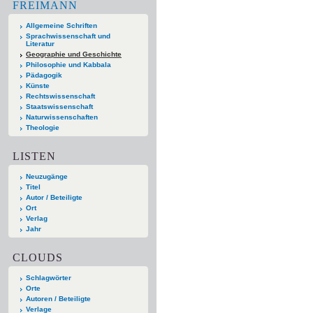
FREIMANN
Allgemeine Schriften
Sprachwissenschaft und
Literatur
Geographie und Geschichte
Philosophie und Kabbala
Pädagogik
Künste
Rechtswissenschaft
Staatswissenschaft
Naturwissenschaften
Theologie
LISTEN
Neuzugänge
Titel
Autor / Beteiligte
Ort
Verlag
Jahr
CLOUDS
Schlagwörter
Orte
Autoren / Beteiligte
Verlage