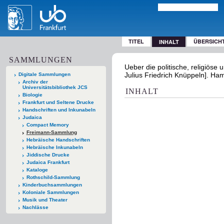
TITEL
ÜBERSICH
INHALT
SAMMLUNGEN
Ueber die politische, religiöse
Julius Friedrich Knüppeln]. Ha
Digitale Sammlungen
Archiv der
Universitätsbibliothek JCS
INHALT
Biologie
Frankfurt und Seltene Drucke
Handschriften und Inkunabeln
Judaica
Compact Memory
Freimann-Sammlung
Hebräische Handschriften
Hebräische Inkunabeln
Jiddische Drucke
Judaica Frankfurt
Kataloge
Rothschild-Sammlung
Kinderbuchsammlungen
Koloniale Sammlungen
Musik und Theater
Nachlässe