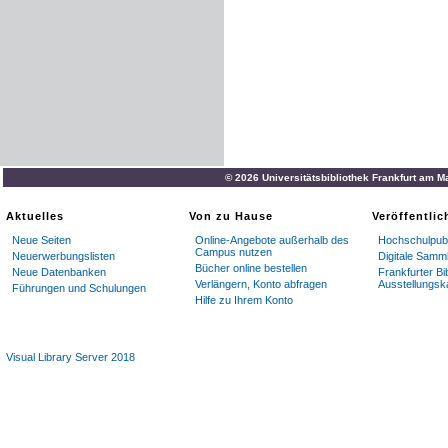
© 2026 Universitätsbibliothek Frankfurt am M
Aktuelles
Von zu Hause
Veröffentli
Neue Seiten
Online-Angebote außerhalb des
Hochschulpubl
Campus nutzen
Neuerwerbungslisten
Digitale Samm
Bücher online bestellen
Neue Datenbanken
Frankfurter Bi
Verlängern, Konto abfragen
Ausstellungsk
Führungen und Schulungen
Hilfe zu Ihrem Konto
Visual Library Server 2018