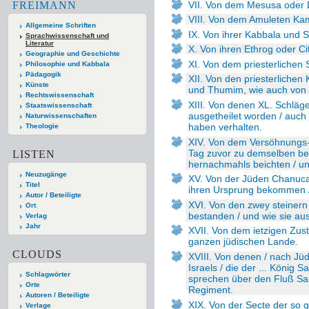
VII. Von dem Mesusa oder 
FREIMANN
VIII. Von dem Amuleten Ka
Allgemeine Schriften
IX. Von ihrer Kabbala und
Sprachwissenschaft und
Literatur
X. Von ihren Ethrog oder Ci
Geographie und Geschichte
XI. Von dem priesterlichen
Philosophie und Kabbala
Pädagogik
XII. Von den priesterlichen
Künste
und Thumim, wie auch von 
Rechtswissenschaft
XIII. Von denen XL. Schläg
Staatswissenschaft
ausgetheilet worden / auch
Naturwissenschaften
haben verhalten.
Theologie
XIV. Von dem Versöhnungs-F
Tag zuvor zu demselben ber
LISTEN
hernachmahls beichten / un
Neuzugänge
XV. Von der Jüden Chanuca
Titel
ihren Ursprung bekommen /
Autor / Beteiligte
XVI. Von den zwey steinern
Ort
bestanden / und wie sie a
Verlag
Jahr
XVII. Von dem ietzigen Zus
ganzen jüdischen Lande.
CLOUDS
XVIII. Von denen / nach J
Israels / die der ... König 
Schlagwörter
sprechen über den Fluß Sa
Orte
Regiment.
Autoren / Beteiligte
XIX. Von der Secte der so 
Verlage