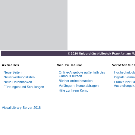
© 2026 Universitätsbibliothek Frankfurt am M
Aktuelles
Von zu Hause
Veröffentli
Neue Seiten
Online-Angebote außerhalb des
Hochschulpubl
Campus nutzen
Neuerwerbungslisten
Digitale Samm
Bücher online bestellen
Neue Datenbanken
Frankfurter Bi
Verlängern, Konto abfragen
Ausstellungsk
Führungen und Schulungen
Hilfe zu Ihrem Konto
Visual Library Server 2018