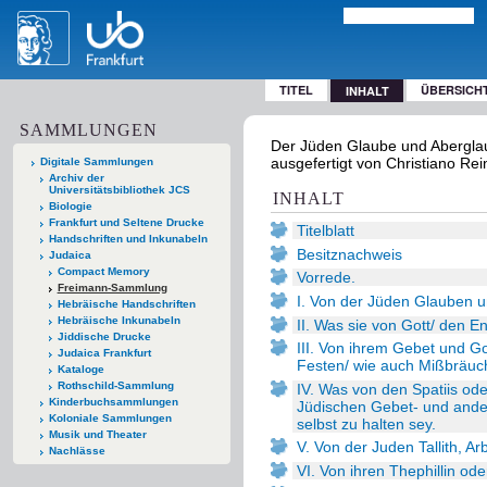
TITEL
ÜBERSICH
INHALT
SAMMLUNGEN
Der Jüden Glaube und Aberglaube 
ausgefertigt von Christiano Rei
Digitale Sammlungen
Archiv der
Universitätsbibliothek JCS
INHALT
Biologie
Frankfurt und Seltene Drucke
Titelblatt
Handschriften und Inkunabeln
Besitznachweis
Judaica
Compact Memory
Vorrede.
Freimann-Sammlung
I. Von der Jüden Glauben 
Hebräische Handschriften
Hebräische Inkunabeln
II. Was sie von Gott/ den E
Jiddische Drucke
III. Von ihrem Gebet und G
Judaica Frankfurt
Festen/ wie auch Mißbräuc
Kataloge
Rothschild-Sammlung
IV. Was von den Spatiis ode
Kinderbuchsammlungen
Jüdischen Gebet- und ande
Koloniale Sammlungen
selbst zu halten sey.
Musik und Theater
V. Von der Juden Tallith, A
Nachlässe
VI. Von ihren Thephillin od