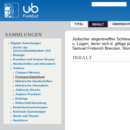
TITEL
ÜBERSICH
INHALT
SAMMLUNGEN
Jüdischer abgestreiffter Schlan
u. Lügen, derer sich d. giftige 
Digitale Sammlungen
Archiv der
Samuel Friderich Brenzen. Nürn
Universitätsbibliothek JCS
Biologie
INHALT
Frankfurt und Seltene Drucke
Handschriften und Inkunabeln
Judaica
Compact Memory
Freimann-Sammlung
Hebräische Handschriften
Hebräische Inkunabeln
Jiddische Drucke
Judaica Frankfurt
Kataloge
Rothschild-Sammlung
Kinderbuchsammlungen
Koloniale Sammlungen
Musik und Theater
Nachlässe