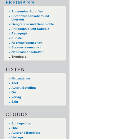
FREIMANN
Allgemeine Schriften
Sprachwissenschaft und
Literatur
Geographie und Geschichte
Philosophie und Kabbala
Pädagogik
Künste
Rechtswissenschaft
Staatswissenschaft
Naturwissenschaften
Theologie
LISTEN
Neuzugänge
Titel
Autor / Beteiligte
Ort
Verlag
Jahr
CLOUDS
Schlagwörter
Orte
Autoren / Beteiligte
Verlage