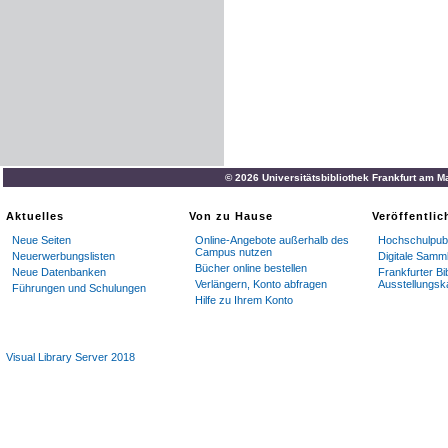
© 2026 Universitätsbibliothek Frankfurt am M
Aktuelles
Von zu Hause
Veröffentli
Neue Seiten
Online-Angebote außerhalb des
Hochschulpubl
Campus nutzen
Neuerwerbungslisten
Digitale Samm
Bücher online bestellen
Neue Datenbanken
Frankfurter Bi
Verlängern, Konto abfragen
Ausstellungsk
Führungen und Schulungen
Hilfe zu Ihrem Konto
Visual Library Server 2018