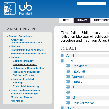
TITEL
ÜBERSICH
INHALT
SAMMLUNGEN
Fürst, Julius: Bibliotheca Jud
jüdischen Literatur einschliessl
Digitale Sammlungen
Archiv der
versehen und hrsg. von Julius 
Universitätsbibliothek JCS
Biologie
INHALT
Frankfurt und Seltene Drucke
Handschriften und Inkunabeln
A - H
Judaica
I - M
Compact Memory
Freimann-Sammlung
Deckblatt
Hebräische Handschriften
Titelblatt
Hebräische Inkunabeln
Jiddische Drucke
Vorwort.
Judaica Frankfurt
I und J.
Kataloge
Rothschild-Sammlung
K.
Kinderbuchsammlungen
L.
Koloniale Sammlungen
M.
Musik und Theater
Nachlässe
Druckermarke
N - Z