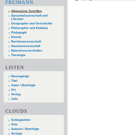
FREIMANN
Allgemeine Schriften
Sprachwissenschaft und
Literatur
Geographie und Geschichte
Philosophie und Kabbala
Pädagogik
Künste
Rechtswissenschaft
Staatswissenschaft
Naturwissenschaften
Theologie
LISTEN
Neuzugänge
Titel
Autor / Beteiligte
Ort
Verlag
Jahr
CLOUDS
Schlagwörter
Orte
Autoren / Beteiligte
Verlage