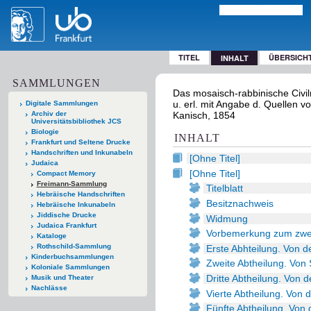
TITEL
ÜBERSICH
INHALT
SAMMLUNGEN
Das mosaisch-rabbinische Civil
u. erl. mit Angabe d. Quellen v
Digitale Sammlungen
Archiv der
Kanisch, 1854
Universitätsbibliothek JCS
Biologie
INHALT
Frankfurt und Seltene Drucke
Handschriften und Inkunabeln
[Ohne Titel]
Judaica
[Ohne Titel]
Compact Memory
Freimann-Sammlung
Titelblatt
Hebräische Handschriften
Besitznachweis
Hebräische Inkunabeln
Jiddische Drucke
Widmung
Judaica Frankfurt
Vorbemerkung zum zwe
Kataloge
Rothschild-Sammlung
Erste Abhteilung. Von d
Kinderbuchsammlungen
Zweite Abtheilung. Von 
Koloniale Sammlungen
Dritte Abtheilung. Von 
Musik und Theater
Nachlässe
Vierte Abtheilung. Von 
Fünfte Abtheilung. Von 