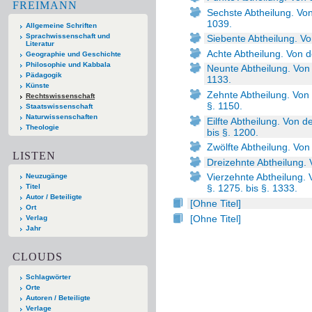
FREIMANN
Sechste Abtheilung. Vo
1039.
Allgemeine Schriften
Sprachwissenschaft und
Siebente Abtheilung. Vo
Literatur
Achte Abtheilung. Von d
Geographie und Geschichte
Philosophie und Kabbala
Neunte Abtheilung. Von 
Pädagogik
1133.
Künste
Zehnte Abtheilung. Von 
Rechtswissenschaft
§. 1150.
Staatswissenschaft
Naturwissenschaften
Eilfte Abtheilung. Von 
Theologie
bis §. 1200.
Zwölfte Abtheilung. Von
LISTEN
Dreizehnte Abtheilung. 
Vierzehnte Abtheilung
Neuzugänge
Titel
§. 1275. bis §. 1333.
Autor / Beteiligte
[Ohne Titel]
Ort
[Ohne Titel]
Verlag
Jahr
CLOUDS
Schlagwörter
Orte
Autoren / Beteiligte
Verlage