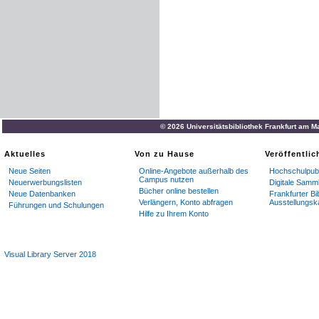
© 2026 Universitätsbibliothek Frankfurt am M
Aktuelles
Von zu Hause
Veröffentli
Neue Seiten
Online-Angebote außerhalb des
Hochschulpubl
Campus nutzen
Neuerwerbungslisten
Digitale Samm
Bücher online bestellen
Neue Datenbanken
Frankfurter Bi
Verlängern, Konto abfragen
Ausstellungsk
Führungen und Schulungen
Hilfe zu Ihrem Konto
Visual Library Server 2018