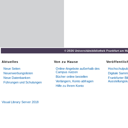
© 2026 Universitätsbibliothek Frankfurt am M
Aktuelles
Von zu Hause
Veröffentli
Neue Seiten
Online-Angebote außerhalb des
Hochschulpubl
Campus nutzen
Neuerwerbungslisten
Digitale Samm
Bücher online bestellen
Neue Datenbanken
Frankfurter Bi
Verlängern, Konto abfragen
Ausstellungsk
Führungen und Schulungen
Hilfe zu Ihrem Konto
Visual Library Server 2018