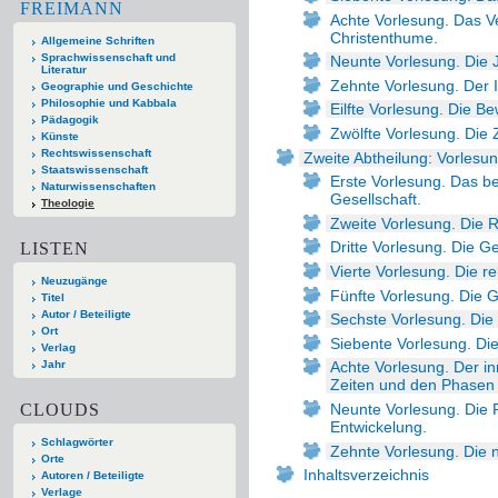
FREIMANN
Achte Vorlesung. Das V
Christenthume.
Allgemeine Schriften
Sprachwissenschaft und
Neunte Vorlesung. Die J
Literatur
Zehnte Vorlesung. Der 
Geographie und Geschichte
Philosophie und Kabbala
Eilfte Vorlesung. Die B
Pädagogik
Zwölfte Vorlesung. Die 
Künste
Rechtswissenschaft
Zweite Abtheilung: Vorlesun
Staatswissenschaft
Erste Vorlesung. Das b
Naturwissenschaften
Gesellschaft.
Theologie
Zweite Vorlesung. Die R
Dritte Vorlesung. Die Ge
LISTEN
Vierte Vorlesung. Die re
Neuzugänge
Fünfte Vorlesung. Die G
Titel
Autor / Beteiligte
Sechste Vorlesung. Die G
Ort
Siebente Vorlesung. Die
Verlag
Jahr
Achte Vorlesung. Der 
Zeiten und den Phasen 
CLOUDS
Neunte Vorlesung. Die R
Entwickelung.
Schlagwörter
Zehnte Vorlesung. Die 
Orte
Inhaltsverzeichnis
Autoren / Beteiligte
Verlage