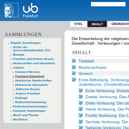
TITEL
ÜBERSICH
INHALT
SAMMLUNGEN
Die Entwickelung der religiöse
Gesellschaft : Vorlesungen / vo
Digitale Sammlungen
Archiv der
Universitätsbibliothek JCS
INHALT
Biologie
Frankfurt und Seltene Drucke
Titelblatt
Handschriften und Inkunabeln
Besitznachweis
Judaica
Compact Memory
Vorwort
Freimann-Sammlung
Erste Abtheilung: Vorlesung
Hebräische Handschriften
Judenthume, Christenthume
Hebräische Inkunabeln
Jiddische Drucke
Erste Vorlesung. Einleit
Judaica Frankfurt
Zweite Vorlesung. Das 
Kataloge
Rothschild-Sammlung
Dritte Vorlesung. Der si
Kinderbuchsammlungen
Vierte Vorlesung. Der 
Koloniale Sammlungen
Fünfte Vorlesung. Der L
Musik und Theater
Nachlässe
Sechste Vorlesung. Der
Siebente Vorlesung. Da