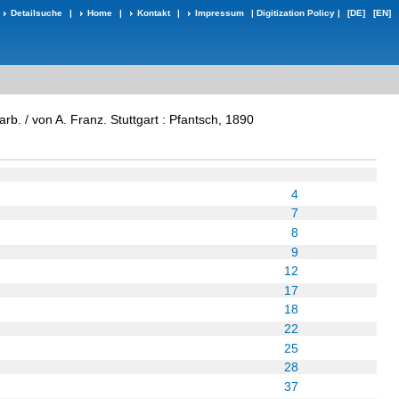
Detailsuche
|
Home
|
Kontakt
|
Impressum
|
Digitization Policy
|
[DE]
[EN]
b. / von A. Franz. Stuttgart : Pfantsch, 1890
4
7
8
9
12
17
18
22
25
28
37