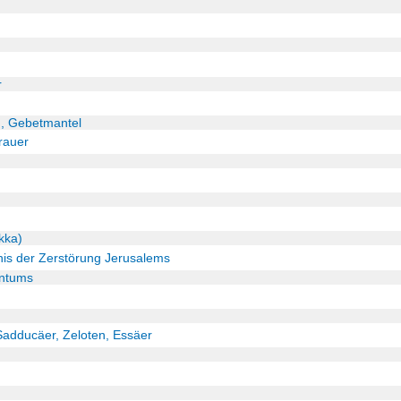
r
th, Gebetmantel
rauer
kka)
nis der Zerstörung Jerusalems
entums
Sadducäer, Zeloten, Essäer