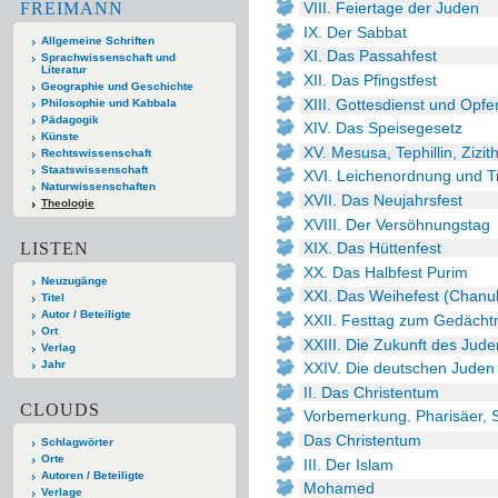
FREIMANN
VIII. Feiertage der Juden
IX. Der Sabbat
Allgemeine Schriften
XI. Das Passahfest
Sprachwissenschaft und
Literatur
XII. Das Pfingstfest
Geographie und Geschichte
XIII. Gottesdienst und Opfe
Philosophie und Kabbala
Pädagogik
XIV. Das Speisegesetz
Künste
XV. Mesusa, Tephillin, Zizi
Rechtswissenschaft
Staatswissenschaft
XVI. Leichenordnung und T
Naturwissenschaften
XVII. Das Neujahrsfest
Theologie
XVIII. Der Versöhnungstag
LISTEN
XIX. Das Hüttenfest
XX. Das Halbfest Purim
Neuzugänge
XXI. Das Weihefest (Chanu
Titel
Autor / Beteiligte
XXII. Festtag zum Gedächt
Ort
XXIII. Die Zukunft des Jud
Verlag
Jahr
XXIV. Die deutschen Juden
II. Das Christentum
CLOUDS
Vorbemerkung. Pharisäer, 
Das Christentum
Schlagwörter
Orte
III. Der Islam
Autoren / Beteiligte
Mohamed
Verlage