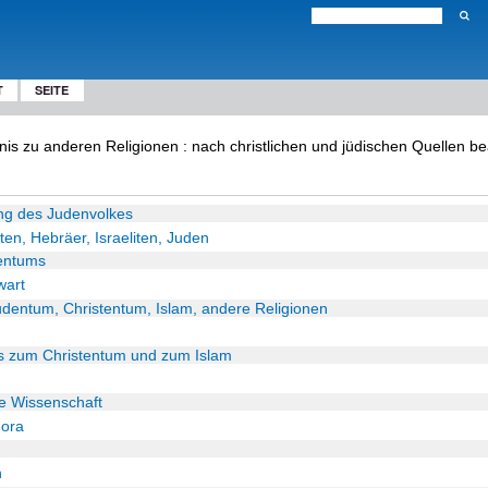
T
SEITE
s zu anderen Religionen : nach christlichen und jüdischen Quellen bear
ng des Judenvolkes
en, Hebräer, Israeliten, Juden
dentums
wart
Judentum, Christentum, Islam, andere Religionen
ms zum Christentum und zum Islam
die Wissenschaft
hora
n