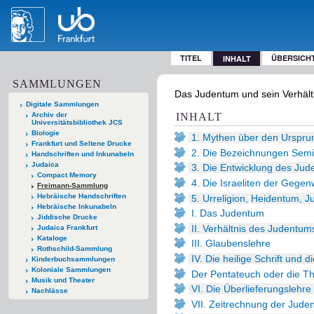
TITEL
ÜBERSICH
INHALT
SAMMLUNGEN
Das Judentum und sein Verhältni
Digitale Sammlungen
Archiv der
INHALT
Universitätsbibliothek JCS
Biologie
1. Mythen über den Urspru
Frankfurt und Seltene Drucke
2. Die Bezeichnungen Semit
Handschriften und Inkunabeln
Judaica
3. Die Entwicklung des Ju
Compact Memory
4. Die Israeliten der Gegen
Freimann-Sammlung
Hebräische Handschriften
5. Urreligion, Heidentum, 
Hebräische Inkunabeln
I. Das Judentum
Jiddische Drucke
II. Verhältnis des Judentu
Judaica Frankfurt
Kataloge
III. Glaubenslehre
Rothschild-Sammlung
IV. Die heilige Schrift und 
Kinderbuchsammlungen
Koloniale Sammlungen
Der Pentateuch oder die T
Musik und Theater
VI. Die Überlieferungslehre
Nachlässe
VII. Zeitrechnung der Jude