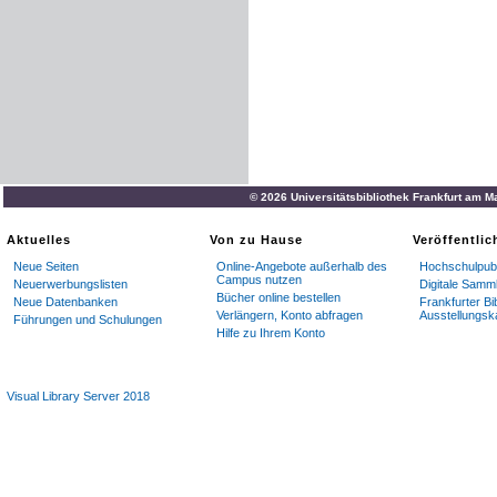
© 2026 Universitätsbibliothek Frankfurt am M
Aktuelles
Von zu Hause
Veröffentli
Neue Seiten
Online-Angebote außerhalb des
Hochschulpubl
Campus nutzen
Neuerwerbungslisten
Digitale Samm
Bücher online bestellen
Neue Datenbanken
Frankfurter Bi
Verlängern, Konto abfragen
Ausstellungsk
Führungen und Schulungen
Hilfe zu Ihrem Konto
Visual Library Server 2018