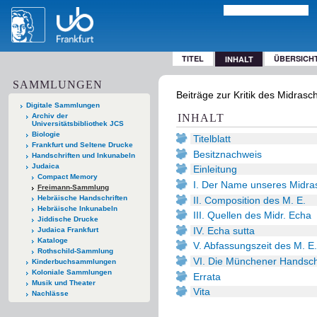
TITEL
ÜBERSICH
INHALT
SAMMLUNGEN
Beiträge zur Kritik des Midrasc
Digitale Sammlungen
Archiv der
INHALT
Universitätsbibliothek JCS
Biologie
Titelblatt
Frankfurt und Seltene Drucke
Besitznachweis
Handschriften und Inkunabeln
Judaica
Einleitung
Compact Memory
I. Der Name unseres Midra
Freimann-Sammlung
Hebräische Handschriften
II. Composition des M. E.
Hebräische Inkunabeln
III. Quellen des Midr. Echa
Jiddische Drucke
IV. Echa sutta
Judaica Frankfurt
Kataloge
V. Abfassungszeit des M. E.
Rothschild-Sammlung
VI. Die Münchener Handschr
Kinderbuchsammlungen
Koloniale Sammlungen
Errata
Musik und Theater
Vita
Nachlässe