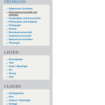
FREIMANN
Allgemeine Schriften
Sprachwissenschaft und
Literatur
Geographie und Geschichte
Philosophie und Kabbala
Pädagogik
Künste
Rechtswissenschaft
Staatswissenschaft
Naturwissenschaften
Theologie
LISTEN
Neuzugänge
Titel
Autor / Beteiligte
Ort
Verlag
Jahr
CLOUDS
Schlagwörter
Orte
Autoren / Beteiligte
Verlage