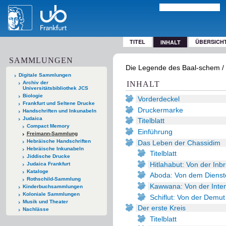
TITEL
ÜBERSICH
INHALT
SAMMLUNGEN
Die Legende des Baal-schem / v
Digitale Sammlungen
Archiv der
INHALT
Universitätsbibliothek JCS
Biologie
Vorderdeckel
Frankfurt und Seltene Drucke
Druckermarke
Handschriften und Inkunabeln
Judaica
Titelblatt
Compact Memory
Einführung
Freimann-Sammlung
Hebräische Handschriften
Das Leben der Chassidim
Hebräische Inkunabeln
Titelblatt
Jiddische Drucke
Hitlahabut: Von der Inb
Judaica Frankfurt
Kataloge
Aboda: Von dem Dienst
Rothschild-Sammlung
Kawwana: Von der Inten
Kinderbuchsammlungen
Koloniale Sammlungen
Schiflut: Von der Demut
Musik und Theater
Der erste Kreis
Nachlässe
Titelblatt