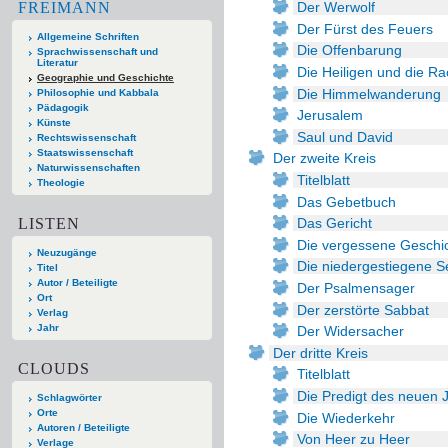
FREIMANN
Der Werwolf
Der Fürst des Feuers
Allgemeine Schriften
Die Offenbarung
Sprachwissenschaft und
Literatur
Die Heiligen und die R
Geographie und Geschichte
Die Himmelwanderung
Philosophie und Kabbala
Pädagogik
Jerusalem
Künste
Saul und David
Rechtswissenschaft
Staatswissenschaft
Der zweite Kreis
Naturwissenschaften
Titelblatt
Theologie
Das Gebetbuch
LISTEN
Das Gericht
Die vergessene Geschi
Neuzugänge
Die niedergestiegene S
Titel
Autor / Beteiligte
Der Psalmensager
Ort
Der zerstörte Sabbat
Verlag
Jahr
Der Widersacher
Der dritte Kreis
CLOUDS
Titelblatt
Die Predigt des neuen 
Schlagwörter
Orte
Die Wiederkehr
Autoren / Beteiligte
Von Heer zu Heer
Verlage