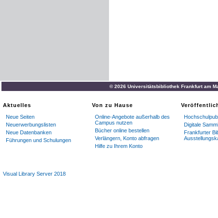
© 2026 Universitätsbibliothek Frankfurt am M
Aktuelles
Von zu Hause
Veröffentli
Neue Seiten
Online-Angebote außerhalb des
Hochschulpubl
Campus nutzen
Neuerwerbungslisten
Digitale Samm
Bücher online bestellen
Neue Datenbanken
Frankfurter Bi
Verlängern, Konto abfragen
Ausstellungsk
Führungen und Schulungen
Hilfe zu Ihrem Konto
Visual Library Server 2018