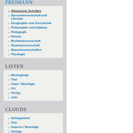
FREIMANN
Allgemeine Schriften
Sprachwissenschaft und
Literatur
Geographie und Geschichte
Philosophie und Kabbala
Pädagogik
Künste
Rechtswissenschaft
Staatswissenschaft
Naturwissenschaften
Theologie
LISTEN
Neuzugänge
Titel
Autor / Beteiligte
Ort
Verlag
Jahr
CLOUDS
Schlagwörter
Orte
Autoren / Beteiligte
Verlage