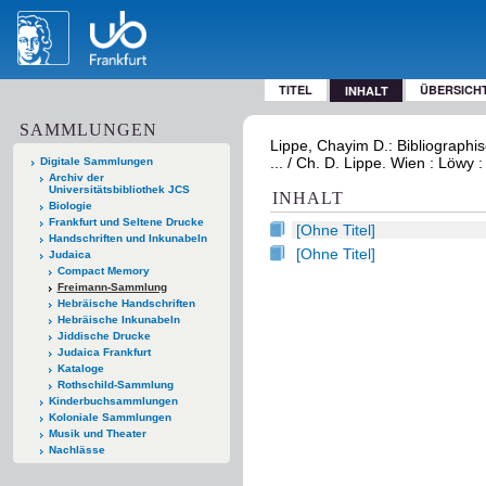
TITEL
ÜBERSICH
INHALT
SAMMLUNGEN
Lippe, Chayim D.: Bibliographi
... / Ch. D. Lippe. Wien : Löwy 
Digitale Sammlungen
Archiv der
Universitätsbibliothek JCS
INHALT
Biologie
Frankfurt und Seltene Drucke
[Ohne Titel]
Handschriften und Inkunabeln
[Ohne Titel]
Judaica
Compact Memory
Freimann-Sammlung
Hebräische Handschriften
Hebräische Inkunabeln
Jiddische Drucke
Judaica Frankfurt
Kataloge
Rothschild-Sammlung
Kinderbuchsammlungen
Koloniale Sammlungen
Musik und Theater
Nachlässe