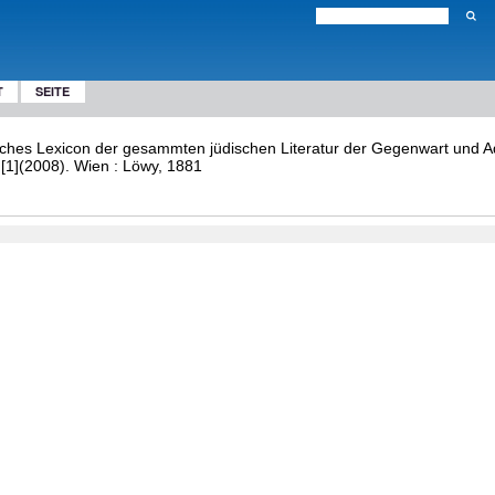
T
SEITE
sches Lexicon der gesammten jüdischen Literatur der Gegenwart und A
: [1](2008). Wien : Löwy, 1881