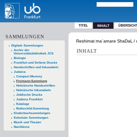
TITEL
ÜBERSICH
INHALT
SAMMLUNGEN
Reshimat maʾamare ShaDaL / com
Digitale Sammlungen
Archiv der
INHALT
Universitätsbibliothek JCS
Biologie
Frankfurt und Seltene Drucke
Handschriften und Inkunabeln
Judaica
Compact Memory
Freimann-Sammlung
Hebräische Handschriften
Hebräische Inkunabeln
Jiddische Drucke
Judaica Frankfurt
Kataloge
Rothschild-Sammlung
Kinderbuchsammlungen
Koloniale Sammlungen
Musik und Theater
Nachlässe