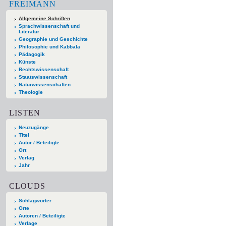
FREIMANN
Allgemeine Schriften
Sprachwissenschaft und
Literatur
Geographie und Geschichte
Philosophie und Kabbala
Pädagogik
Künste
Rechtswissenschaft
Staatswissenschaft
Naturwissenschaften
Theologie
LISTEN
Neuzugänge
Titel
Autor / Beteiligte
Ort
Verlag
Jahr
CLOUDS
Schlagwörter
Orte
Autoren / Beteiligte
Verlage