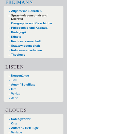
FREIMANN
Allgemeine Schriften
Sprachwissenschaft und
Literatur
Geographie und Geschichte
Philosophie und Kabbala
Pädagogik
Künste
Rechtswissenschaft
Staatswissenschaft
Naturwissenschaften
Theologie
LISTEN
Neuzugänge
Titel
Autor / Beteiligte
Ort
Verlag
Jahr
CLOUDS
Schlagwörter
Orte
Autoren / Beteiligte
Verlage