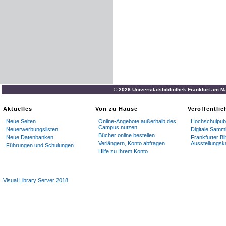
© 2026 Universitätsbibliothek Frankfurt am M
Aktuelles
Von zu Hause
Veröffentli
Neue Seiten
Online-Angebote außerhalb des
Hochschulpubl
Campus nutzen
Neuerwerbungslisten
Digitale Samm
Bücher online bestellen
Neue Datenbanken
Frankfurter Bi
Verlängern, Konto abfragen
Ausstellungsk
Führungen und Schulungen
Hilfe zu Ihrem Konto
Visual Library Server 2018