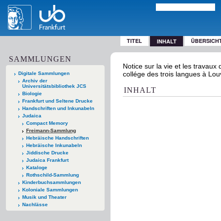
TITEL
ÜBERSICH
INHALT
SAMMLUNGEN
Notice sur la vie et les trava
collége des trois langues à Lo
Digitale Sammlungen
Archiv der
Universitätsbibliothek JCS
INHALT
Biologie
Frankfurt und Seltene Drucke
Handschriften und Inkunabeln
Judaica
Compact Memory
Freimann-Sammlung
Hebräische Handschriften
Hebräische Inkunabeln
Jiddische Drucke
Judaica Frankfurt
Kataloge
Rothschild-Sammlung
Kinderbuchsammlungen
Koloniale Sammlungen
Musik und Theater
Nachlässe