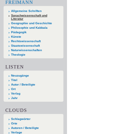
FREIMANN
Allgemeine Schriften
Sprachwissenschaft und
Literatur
Geographie und Geschichte
Philosophie und Kabbala
Pädagogik
Künste
Rechtswissenschaft
Staatswissenschaft
Naturwissenschaften
Theologie
LISTEN
Neuzugänge
Titel
Autor / Beteiligte
Ort
Verlag
Jahr
CLOUDS
Schlagwörter
Orte
Autoren / Beteiligte
Verlage