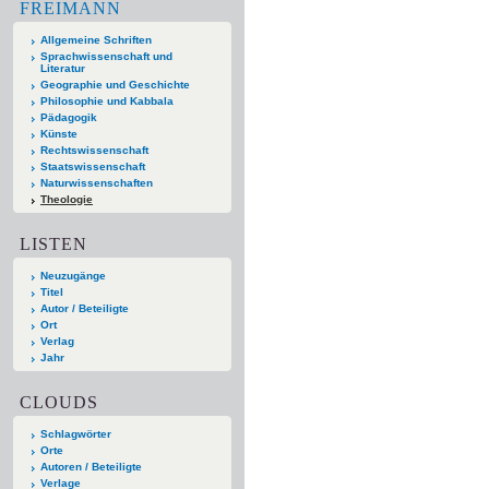
FREIMANN
Allgemeine Schriften
Sprachwissenschaft und
Literatur
Geographie und Geschichte
Philosophie und Kabbala
Pädagogik
Künste
Rechtswissenschaft
Staatswissenschaft
Naturwissenschaften
Theologie
LISTEN
Neuzugänge
Titel
Autor / Beteiligte
Ort
Verlag
Jahr
CLOUDS
Schlagwörter
Orte
Autoren / Beteiligte
Verlage