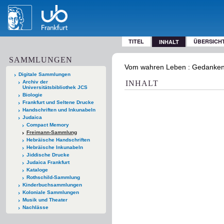
TITEL
ÜBERSICH
INHALT
SAMMLUNGEN
Vom wahren Leben : Gedanken u
Digitale Sammlungen
Archiv der
INHALT
Universitätsbibliothek JCS
Biologie
Frankfurt und Seltene Drucke
Handschriften und Inkunabeln
Judaica
Compact Memory
Freimann-Sammlung
Hebräische Handschriften
Hebräische Inkunabeln
Jiddische Drucke
Judaica Frankfurt
Kataloge
Rothschild-Sammlung
Kinderbuchsammlungen
Koloniale Sammlungen
Musik und Theater
Nachlässe