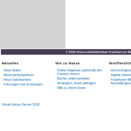
© 2026 Universitätsbibliothek Frankfurt am M
Aktuelles
Von zu Hause
Veröffentli
Neue Seiten
Online-Angebote außerhalb des
Hochschulpubl
Campus nutzen
Neuerwerbungslisten
Digitale Samm
Bücher online bestellen
Neue Datenbanken
Frankfurter Bi
Verlängern, Konto abfragen
Ausstellungsk
Führungen und Schulungen
Hilfe zu Ihrem Konto
Visual Library Server 2018