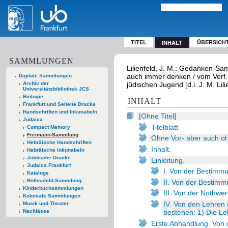
TITEL
ÜBERSICH
INHALT
SAMMLUNGEN
Lilienfeld, J. M.: Gedanken-Sam
auch immer denken / vom Verf. 
Digitale Sammlungen
Archiv der
jüdischen Jugend [d.i. J. M. Lili
Universitätsbibliothek JCS
Biologie
INHALT
Frankfurt und Seltene Drucke
Handschriften und Inkunabeln
[Ohne Titel]
Judaica
Titelblatt
Compact Memory
Freimann-Sammlung
Ohne Vor- aber auch o
Hebräische Handschriften
Inhalt.
Hebräische Inkunabeln
Jiddische Drucke
Einleitung.
Judaica Frankfurt
I. Von der Bestimm
Kataloge
Rothschild-Sammlung
II. Von der Bestim
Kinderbuchsammlungen
III. Von der Nothwen
Koloniale Sammlungen
IV. Von den Lehren 
Musik und Theater
bestehen: 1) Die L
Nachlässe
Erste Abhandlung. Von