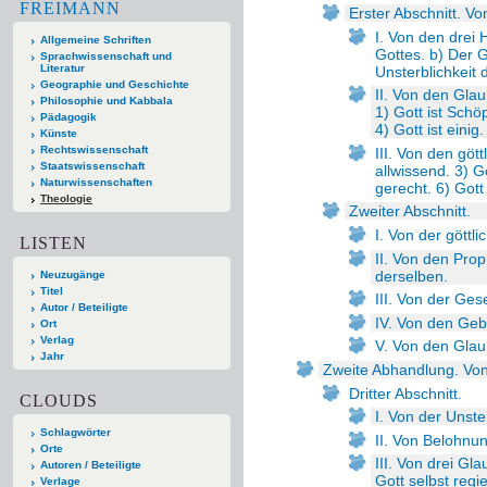
FREIMANN
Erster Abschnitt. V
I. Von den drei
Allgemeine Schriften
Gottes. b) Der 
Sprachwissenschaft und
Literatur
Unsterblichkeit
Geographie und Geschichte
II. Von den Glau
Philosophie und Kabbala
1) Gott ist Schöp
Pädagogik
4) Gott ist eini
Künste
Rechtswissenschaft
III. Von den gött
Staatswissenschaft
allwissend. 3) Go
Naturwissenschaften
gerecht. 6) Gott 
Theologie
Zweiter Abschnitt.
I. Von der göttl
LISTEN
II. Von den Pro
derselben.
Neuzugänge
Titel
III. Von der Ge
Autor / Beteiligte
IV. Von den Ge
Ort
Verlag
V. Von den Glaub
Jahr
Zweite Abhandlung. Von
Dritter Abschnitt.
CLOUDS
I. Von der Unste
Schlagwörter
II. Von Belohnu
Orte
III. Von drei Gla
Autoren / Beteiligte
Gott selbst regi
Verlage