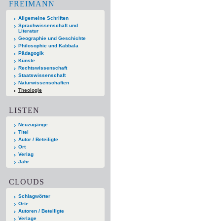
FREIMANN
Allgemeine Schriften
Sprachwissenschaft und
Literatur
Geographie und Geschichte
Philosophie und Kabbala
Pädagogik
Künste
Rechtswissenschaft
Staatswissenschaft
Naturwissenschaften
Theologie
LISTEN
Neuzugänge
Titel
Autor / Beteiligte
Ort
Verlag
Jahr
CLOUDS
Schlagwörter
Orte
Autoren / Beteiligte
Verlage