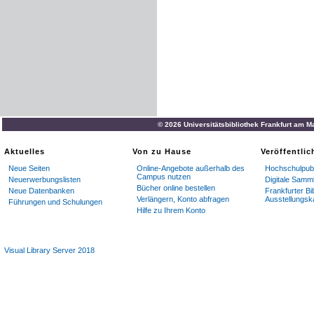
© 2026 Universitätsbibliothek Frankfurt am M
Aktuelles
Von zu Hause
Veröffentli
Neue Seiten
Online-Angebote außerhalb des
Hochschulpubl
Campus nutzen
Neuerwerbungslisten
Digitale Samm
Bücher online bestellen
Neue Datenbanken
Frankfurter Bi
Verlängern, Konto abfragen
Ausstellungsk
Führungen und Schulungen
Hilfe zu Ihrem Konto
Visual Library Server 2018