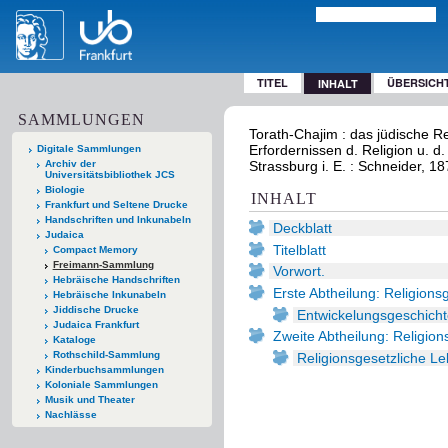
TITEL
ÜBERSICH
INHALT
SAMMLUNGEN
Torath-Chajim : das jüdische Re
Erfordernissen d. Religion u. d.
Digitale Sammlungen
Archiv der
Strassburg i. E. : Schneider, 1
Universitätsbibliothek JCS
Biologie
INHALT
Frankfurt und Seltene Drucke
Handschriften und Inkunabeln
Deckblatt
Judaica
Titelblatt
Compact Memory
Freimann-Sammlung
Vorwort.
Hebräische Handschriften
Erste Abtheilung: Religionsg
Hebräische Inkunabeln
Jiddische Drucke
Entwickelungsgeschicht
Judaica Frankfurt
Zweite Abtheilung: Religion
Kataloge
Rothschild-Sammlung
Religionsgesetzliche L
Kinderbuchsammlungen
Koloniale Sammlungen
Musik und Theater
Nachlässe