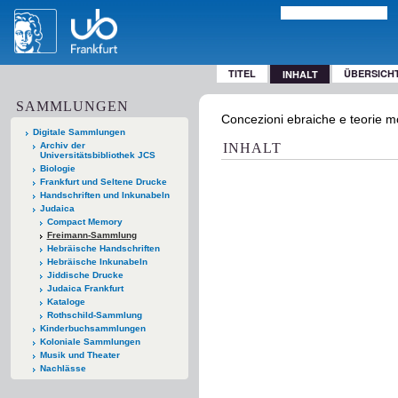
TITEL
ÜBERSICH
INHALT
SAMMLUNGEN
Concezioni ebraiche e teorie m
Digitale Sammlungen
Archiv der
INHALT
Universitätsbibliothek JCS
Biologie
Frankfurt und Seltene Drucke
Handschriften und Inkunabeln
Judaica
Compact Memory
Freimann-Sammlung
Hebräische Handschriften
Hebräische Inkunabeln
Jiddische Drucke
Judaica Frankfurt
Kataloge
Rothschild-Sammlung
Kinderbuchsammlungen
Koloniale Sammlungen
Musik und Theater
Nachlässe