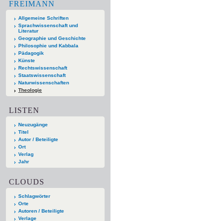
FREIMANN
Allgemeine Schriften
Sprachwissenschaft und
Literatur
Geographie und Geschichte
Philosophie und Kabbala
Pädagogik
Künste
Rechtswissenschaft
Staatswissenschaft
Naturwissenschaften
Theologie
LISTEN
Neuzugänge
Titel
Autor / Beteiligte
Ort
Verlag
Jahr
CLOUDS
Schlagwörter
Orte
Autoren / Beteiligte
Verlage