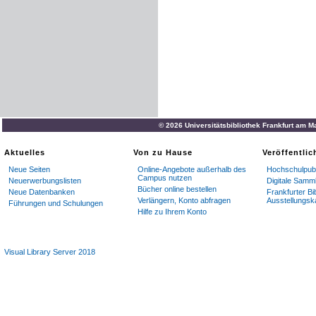
© 2026 Universitätsbibliothek Frankfurt am M
Aktuelles
Von zu Hause
Veröffentli
Neue Seiten
Online-Angebote außerhalb des
Hochschulpubl
Campus nutzen
Neuerwerbungslisten
Digitale Samm
Bücher online bestellen
Neue Datenbanken
Frankfurter Bi
Verlängern, Konto abfragen
Ausstellungsk
Führungen und Schulungen
Hilfe zu Ihrem Konto
Visual Library Server 2018