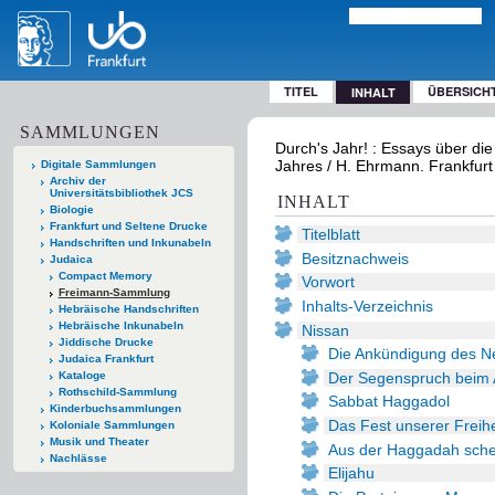
TITEL
ÜBERSICH
INHALT
SAMMLUNGEN
Durch's Jahr! : Essays über di
Jahres / H. Ehrmann. Frankfur
Digitale Sammlungen
Archiv der
Universitätsbibliothek JCS
INHALT
Biologie
Frankfurt und Seltene Drucke
Titelblatt
Handschriften und Inkunabeln
Besitznachweis
Judaica
Compact Memory
Vorwort
Freimann-Sammlung
Inhalts-Verzeichnis
Hebräische Handschriften
Hebräische Inkunabeln
Nissan
Jiddische Drucke
Die Ankündigung des 
Judaica Frankfurt
Der Segenspruch beim 
Kataloge
Rothschild-Sammlung
Sabbat Haggadol
Kinderbuchsammlungen
Das Fest unserer Freihe
Koloniale Sammlungen
Musik und Theater
Aus der Haggadah sch
Nachlässe
Elijahu