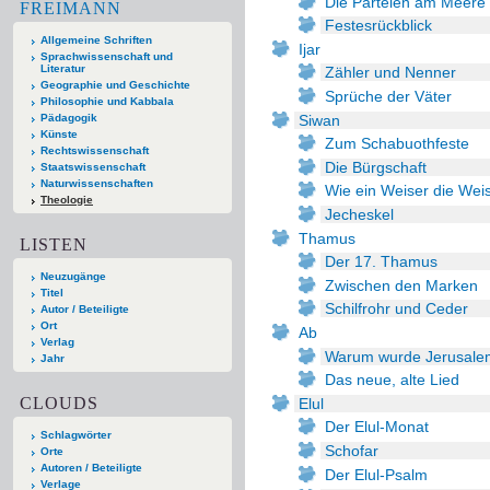
Die Parteien am Meere
FREIMANN
Festesrückblick
Allgemeine Schriften
Ijar
Sprachwissenschaft und
Literatur
Zähler und Nenner
Geographie und Geschichte
Sprüche der Väter
Philosophie und Kabbala
Siwan
Pädagogik
Künste
Zum Schabuothfeste
Rechtswissenschaft
Die Bürgschaft
Staatswissenschaft
Naturwissenschaften
Wie ein Weiser die Weis
Theologie
Jecheskel
Thamus
LISTEN
Der 17. Thamus
Neuzugänge
Zwischen den Marken
Titel
Schilfrohr und Ceder
Autor / Beteiligte
Ort
Ab
Verlag
Warum wurde Jerusalem
Jahr
Das neue, alte Lied
CLOUDS
Elul
Der Elul-Monat
Schlagwörter
Schofar
Orte
Autoren / Beteiligte
Der Elul-Psalm
Verlage