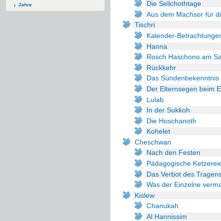
Die Selichothtage
Jahre
Tischri
Kalender-Betrachtunge
Hanna
Rosch Haschono am Sa
Rückkehr
Das Sündenbekenntnis
Der Elternsegen beim E
Lulab
In der Sukkoh
Die Hoschanoth
Kohelet
Cheschwan
Nach den Festen
Pädagogische Ketzerei
Das Verbot des Tragen
Was der Einzelne verm
Kislew
Chanukah
Al Hannissim