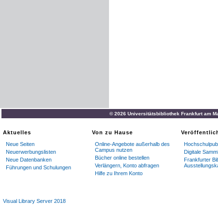
© 2026 Universitätsbibliothek Frankfurt am M
Aktuelles
Von zu Hause
Veröffentli
Neue Seiten
Online-Angebote außerhalb des
Hochschulpubl
Campus nutzen
Neuerwerbungslisten
Digitale Samm
Bücher online bestellen
Neue Datenbanken
Frankfurter Bi
Verlängern, Konto abfragen
Ausstellungsk
Führungen und Schulungen
Hilfe zu Ihrem Konto
Visual Library Server 2018