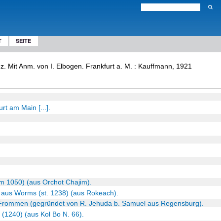
T
SEITE
nz. Mit Anm. von I. Elbogen. Frankfurt a. M. : Kauffmann, 1921
rt am Main [...].
(um 1050) (aus Orchot Chajim).
a aus Worms (st. 1238) (aus Rokeach).
Frommen (gegründet von R. Jehuda b. Samuel aus Regensburg).
(1240) (aus Kol Bo N. 66).