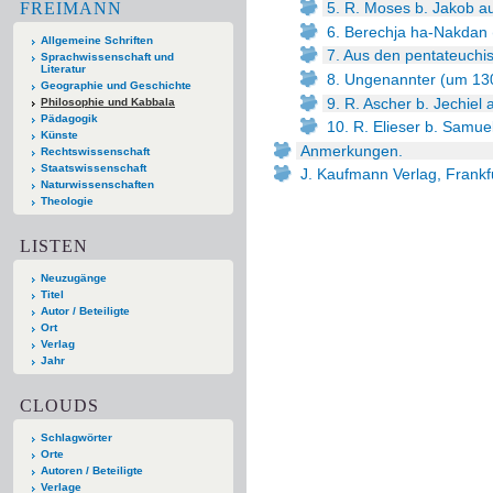
FREIMANN
5. R. Moses b. Jakob a
6. Berechja ha-Nakdan
Allgemeine Schriften
7. Aus den pentateuchis
Sprachwissenschaft und
Literatur
8. Ungenannter (um 130
Geographie und Geschichte
9. R. Ascher b. Jechiel
Philosophie und Kabbala
Pädagogik
10. R. Elieser b. Samue
Künste
Anmerkungen.
Rechtswissenschaft
Staatswissenschaft
J. Kaufmann Verlag, Frankfu
Naturwissenschaften
Theologie
LISTEN
Neuzugänge
Titel
Autor / Beteiligte
Ort
Verlag
Jahr
CLOUDS
Schlagwörter
Orte
Autoren / Beteiligte
Verlage