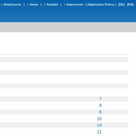
Detailsuche
|
Home
|
Kontakt
|
Impressum
|
Digitization Policy
|
[DE]
[EN]
7
8
8
10
14
21