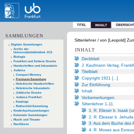
TITEL
ÜBERSICH
INHALT
SAMMLUNGEN
Sittenlehrer / von [Leopold] Zu
Digitale Sammlungen
Archiv der
INHALT
Universitätsbibliothek JCS
Biologie
Deckblatt
Frankfurt und Seltene Drucke
J. Kaufmann Verlag, Frankfu
Handschriften und Inkunabeln
Judaica
Titelblatt
Compact Memory
Copyright 1921 [...].
Freimann-Sammlung
Hebräische Handschriften
Zur Einführung.
Hebräische Inkunabeln
Inhalt.
Jiddische Drucke
Vorbemerkungen.
Judaica Frankfurt
Kataloge
Sittenlehrer 1-11.
Rothschild-Sammlung
1. R. Elieser b. Isaak 
Kinderbuchsammlungen
Koloniale Sammlungen
2. R. Eleasar b. Jehud
Musik und Theater
3. Aus dem Buche des 
Nachlässe
4. R. Moses aus Evreux 