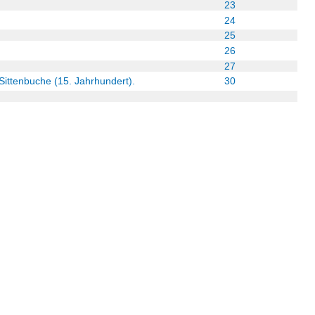
23
24
25
26
27
Sittenbuche (15. Jahrhundert).
30