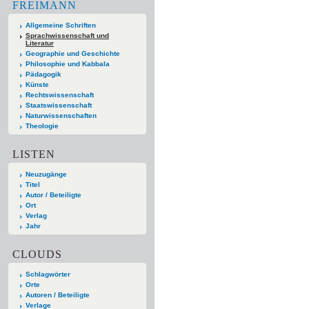
FREIMANN
Allgemeine Schriften
Sprachwissenschaft und
Literatur
Geographie und Geschichte
Philosophie und Kabbala
Pädagogik
Künste
Rechtswissenschaft
Staatswissenschaft
Naturwissenschaften
Theologie
LISTEN
Neuzugänge
Titel
Autor / Beteiligte
Ort
Verlag
Jahr
CLOUDS
Schlagwörter
Orte
Autoren / Beteiligte
Verlage