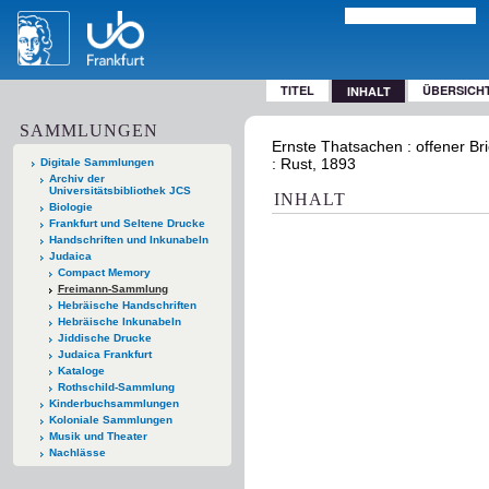
TITEL
ÜBERSICH
INHALT
SAMMLUNGEN
Ernste Thatsachen : offener Bri
: Rust, 1893
Digitale Sammlungen
Archiv der
Universitätsbibliothek JCS
INHALT
Biologie
Frankfurt und Seltene Drucke
Handschriften und Inkunabeln
Judaica
Compact Memory
Freimann-Sammlung
Hebräische Handschriften
Hebräische Inkunabeln
Jiddische Drucke
Judaica Frankfurt
Kataloge
Rothschild-Sammlung
Kinderbuchsammlungen
Koloniale Sammlungen
Musik und Theater
Nachlässe