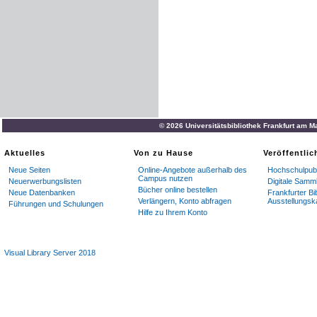
© 2026 Universitätsbibliothek Frankfurt am M
Aktuelles
Von zu Hause
Veröffentli
Neue Seiten
Online-Angebote außerhalb des
Hochschulpubl
Campus nutzen
Neuerwerbungslisten
Digitale Samm
Bücher online bestellen
Neue Datenbanken
Frankfurter Bi
Verlängern, Konto abfragen
Ausstellungsk
Führungen und Schulungen
Hilfe zu Ihrem Konto
Visual Library Server 2018