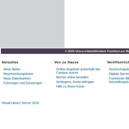
© 2026 Universitätsbibliothek Frankfurt am M
Aktuelles
Von zu Hause
Veröffentli
Neue Seiten
Online-Angebote außerhalb des
Hochschulpubl
Campus nutzen
Neuerwerbungslisten
Digitale Samm
Bücher online bestellen
Neue Datenbanken
Frankfurter Bi
Verlängern, Konto abfragen
Ausstellungsk
Führungen und Schulungen
Hilfe zu Ihrem Konto
Visual Library Server 2018