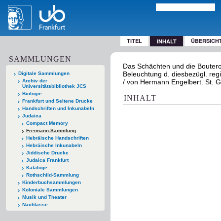
TITEL
ÜBERSICH
INHALT
SAMMLUNGEN
Das Schächten und die Bouterol
Beleuchtung d. diesbezügl. regi
Digitale Sammlungen
Archiv der
/ von Hermann Engelbert. St. Ga
Universitätsbibliothek JCS
Biologie
INHALT
Frankfurt und Seltene Drucke
Handschriften und Inkunabeln
Judaica
Compact Memory
Freimann-Sammlung
Hebräische Handschriften
Hebräische Inkunabeln
Jiddische Drucke
Judaica Frankfurt
Kataloge
Rothschild-Sammlung
Kinderbuchsammlungen
Koloniale Sammlungen
Musik und Theater
Nachlässe