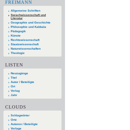
FREIMANN
Allgemeine Schriften
Sprachwissenschaft und
Literatur
Geographie und Geschichte
Philosophie und Kabbala
Pädagogik
Künste
Rechtswissenschaft
Staatswissenschaft
Naturwissenschaften
Theologie
LISTEN
Neuzugänge
Titel
Autor / Beteiligte
Ort
Verlag
Jahr
CLOUDS
Schlagwörter
Orte
Autoren / Beteiligte
Verlage