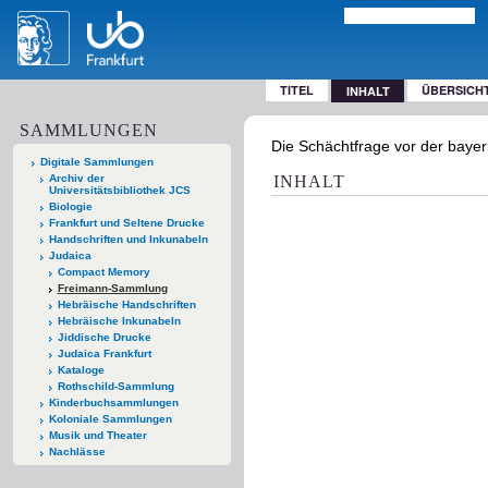
TITEL
ÜBERSICH
INHALT
SAMMLUNGEN
Die Schächtfrage vor der bayer
Digitale Sammlungen
Archiv der
INHALT
Universitätsbibliothek JCS
Biologie
Frankfurt und Seltene Drucke
Handschriften und Inkunabeln
Judaica
Compact Memory
Freimann-Sammlung
Hebräische Handschriften
Hebräische Inkunabeln
Jiddische Drucke
Judaica Frankfurt
Kataloge
Rothschild-Sammlung
Kinderbuchsammlungen
Koloniale Sammlungen
Musik und Theater
Nachlässe