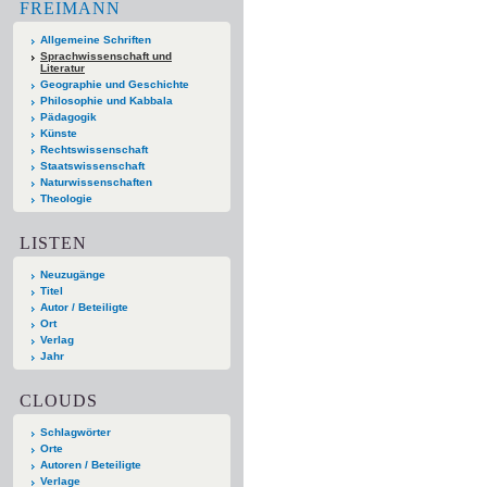
FREIMANN
Allgemeine Schriften
Sprachwissenschaft und
Literatur
Geographie und Geschichte
Philosophie und Kabbala
Pädagogik
Künste
Rechtswissenschaft
Staatswissenschaft
Naturwissenschaften
Theologie
LISTEN
Neuzugänge
Titel
Autor / Beteiligte
Ort
Verlag
Jahr
CLOUDS
Schlagwörter
Orte
Autoren / Beteiligte
Verlage