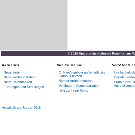
© 2026 Universitätsbibliothek Frankfurt am M
Aktuelles
Von zu Hause
Veröffentli
Neue Seiten
Online-Angebote außerhalb des
Hochschulpubl
Campus nutzen
Neuerwerbungslisten
Digitale Samm
Bücher online bestellen
Neue Datenbanken
Frankfurter Bi
Verlängern, Konto abfragen
Ausstellungsk
Führungen und Schulungen
Hilfe zu Ihrem Konto
Visual Library Server 2018