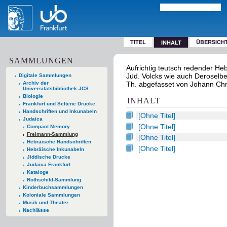
TITEL
ÜBERSICH
INHALT
SAMMLUNGEN
Aufrichtig teutsch redender He
Jüd. Volcks wie auch Deroselben K
Digitale Sammlungen
Archiv der
Th. abgefasset von Johann Chri
Universitätsbibliothek JCS
Biologie
INHALT
Frankfurt und Seltene Drucke
Handschriften und Inkunabeln
[Ohne Titel]
Judaica
[Ohne Titel]
Compact Memory
Freimann-Sammlung
[Ohne Titel]
Hebräische Handschriften
[Ohne Titel]
Hebräische Inkunabeln
Jiddische Drucke
Judaica Frankfurt
Kataloge
Rothschild-Sammlung
Kinderbuchsammlungen
Koloniale Sammlungen
Musik und Theater
Nachlässe