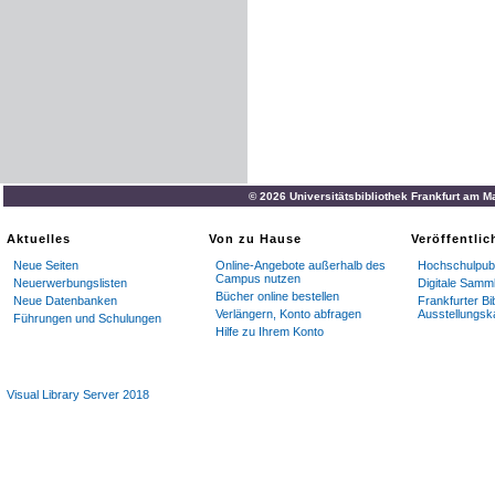
© 2026 Universitätsbibliothek Frankfurt am M
Aktuelles
Von zu Hause
Veröffentli
Neue Seiten
Online-Angebote außerhalb des
Hochschulpubl
Campus nutzen
Neuerwerbungslisten
Digitale Samm
Bücher online bestellen
Neue Datenbanken
Frankfurter Bi
Verlängern, Konto abfragen
Ausstellungsk
Führungen und Schulungen
Hilfe zu Ihrem Konto
Visual Library Server 2018