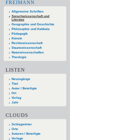
FREIMANN
Allgemeine Schriften
Sprachwissenschaft und
Literatur
Geographie und Geschichte
Philosophie und Kabbala
Pädagogik
Künste
Rechtswissenschaft
Staatswissenschaft
Naturwissenschaften
Theologie
LISTEN
Neuzugänge
Titel
Autor / Beteiligte
Ort
Verlag
Jahr
CLOUDS
Schlagwörter
Orte
Autoren / Beteiligte
Verlage