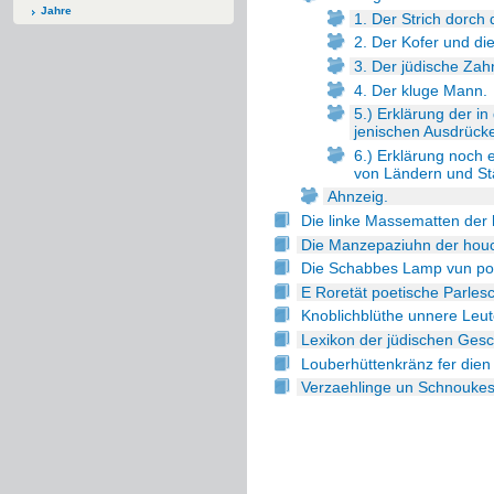
Jahre
1. Der Strich dorch
2. Der Kofer und di
3. Der jüdische Zah
4. Der kluge Mann.
5.) Erklärung der 
jenischen Ausdrück
6.) Erklärung noch 
von Ländern und St
Ahnzeig.
Die linke Massematten der 
Die Manzepaziuhn der houch
Die Schabbes Lamp vun pol
E Roretät poetische Parles
Knoblichblüthe unnere Leut
Lexikon der jüdischen Ges
Louberhüttenkränz fer dien 
Verzaehlinge un Schnouke