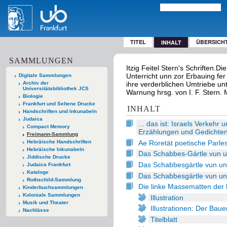
TITEL
ÜBERSICH
INHALT
SAMMLUNGEN
Itzig Feitel Stern's Schriften.D
Unterricht unn zor Erbauing fe
Digitale Sammlungen
Archiv der
ihre verderblichen Umtriebe unt
Universitätsbibliothek JCS
Warnung hrsg. von I. F. Stern.
Biologie
Frankfurt und Seltene Drucke
INHALT
Handschriften und Inkunabeln
Judaica
... das ist: Israels Verkeh
Compact Memory
Erzählungen und Gedichte
Freimann-Sammlung
Ae Roretät poetische Parle
Hebräische Handschriften
Hebräische Inkunabeln
Das Schabbes-Gärtle vun u
Jiddische Drucke
Das Schabbesgärtle vun un
Judaica Frankfurt
Kataloge
Das Schabbesgärtle vun un
Rothschild-Sammlung
Die linke Massematten der 
Kinderbuchsammlungen
Koloniale Sammlungen
Illustration
Musik und Theater
Illustrationen: Der Bau
Nachlässe
Titelblatt