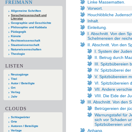
Linke Massematten.
FREIMANN
Vorwort.
Allgemeine Schriften
Houchlöbliche Judensch
Sprachwissenschaft und
Literatur
Inhalt.
Geographie und Geschichte
Einleitung.
Philosophie und Kabbala
Pädagogik
I. Abschnitt. Von den S
Künste
Schelmereien der reic
Rechtswissenschaft
II. Abschnitt. Von den 
Staatswissenschaft
Naturwissenschaften
I. System der Jude
Theologie
II. Betrug durch M
III. Spitzbübereien
LISTEN
IV. Spitzbüberei der
Neuzugänge
V. Spitzbübereien 
Titel
VI. Spitzbübereien 
Autor / Beteiligte
Ort
VII. Andere verschi
Verlag
VIII. Die Eide der J
Jahr
III. Abschnitt. Von den
CLOUDS
Betrügereien der j
Warnungstafel für 
Schlagwörter
sich vor Schaden u
Orte
Spitzbübereien und
Autoren / Beteiligte
Anhang.
Verlage