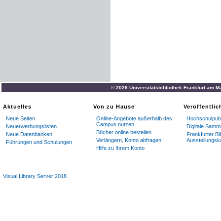
© 2026 Universitätsbibliothek Frankfurt am M
Aktuelles
Von zu Hause
Veröffentli
Neue Seiten
Online-Angebote außerhalb des
Hochschulpubl
Campus nutzen
Neuerwerbungslisten
Digitale Samm
Bücher online bestellen
Neue Datenbanken
Frankfurter Bi
Verlängern, Konto abfragen
Ausstellungsk
Führungen und Schulungen
Hilfe zu Ihrem Konto
Visual Library Server 2018