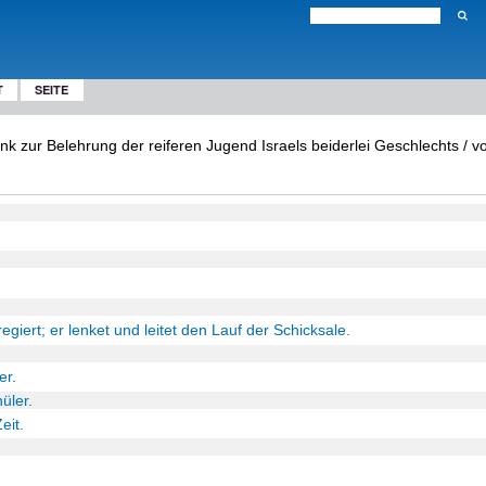
T
SEITE
 zur Belehrung der reiferen Jugend Israels beiderlei Geschlechts / vo
 regiert; er lenket und leitet den Lauf der Schicksale.
er.
üler.
eit.