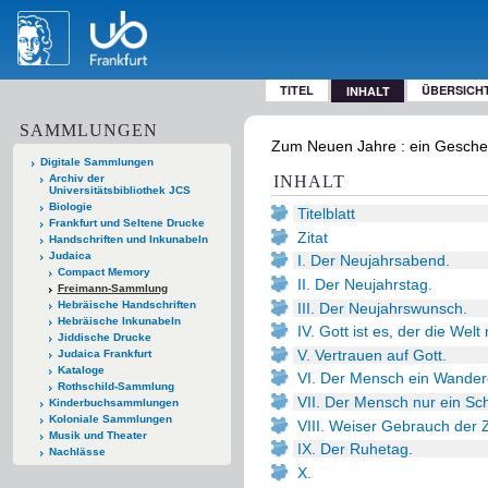
TITEL
ÜBERSICH
INHALT
SAMMLUNGEN
Zum Neuen Jahre : ein Geschenk
Digitale Sammlungen
Archiv der
INHALT
Universitätsbibliothek JCS
Biologie
Titelblatt
Frankfurt und Seltene Drucke
Zitat
Handschriften und Inkunabeln
Judaica
I. Der Neujahrsabend.
Compact Memory
II. Der Neujahrstag.
Freimann-Sammlung
Hebräische Handschriften
III. Der Neujahrswunsch.
Hebräische Inkunabeln
IV. Gott ist es, der die Welt
Jiddische Drucke
V. Vertrauen auf Gott.
Judaica Frankfurt
Kataloge
VI. Der Mensch ein Wander
Rothschild-Sammlung
VII. Der Mensch nur ein Sch
Kinderbuchsammlungen
Koloniale Sammlungen
VIII. Weiser Gebrauch der Z
Musik und Theater
IX. Der Ruhetag.
Nachlässe
X.