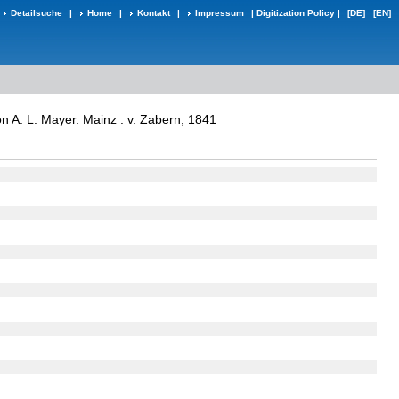
Detailsuche
|
Home
|
Kontakt
|
Impressum
|
Digitization Policy
|
[DE]
[EN]
n A. L. Mayer. Mainz : v. Zabern, 1841