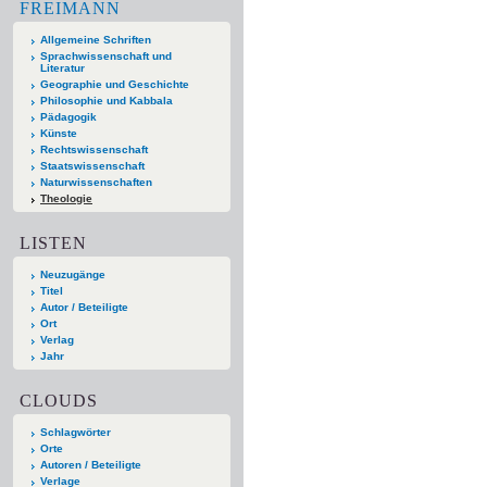
FREIMANN
Allgemeine Schriften
Sprachwissenschaft und
Literatur
Geographie und Geschichte
Philosophie und Kabbala
Pädagogik
Künste
Rechtswissenschaft
Staatswissenschaft
Naturwissenschaften
Theologie
LISTEN
Neuzugänge
Titel
Autor / Beteiligte
Ort
Verlag
Jahr
CLOUDS
Schlagwörter
Orte
Autoren / Beteiligte
Verlage