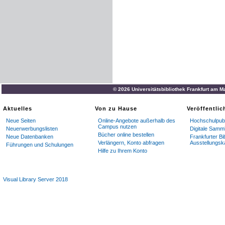
© 2026 Universitätsbibliothek Frankfurt am M
Aktuelles
Von zu Hause
Veröffentli
Neue Seiten
Online-Angebote außerhalb des
Hochschulpubl
Campus nutzen
Neuerwerbungslisten
Digitale Samm
Bücher online bestellen
Neue Datenbanken
Frankfurter Bi
Verlängern, Konto abfragen
Ausstellungsk
Führungen und Schulungen
Hilfe zu Ihrem Konto
Visual Library Server 2018