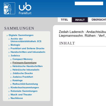
TITEL
ÜBERSICH
INHALT
SAMMLUNGEN
Zedah Laderech : Andachtsübun
Liepmannssohn. Rüthen : Verf.
Digitale Sammlungen
Archiv der
Universitätsbibliothek JCS
INHALT
Biologie
Frankfurt und Seltene Drucke
Handschriften und Inkunabeln
Judaica
Compact Memory
Freimann-Sammlung
Hebräische Handschriften
Hebräische Inkunabeln
Jiddische Drucke
Judaica Frankfurt
Kataloge
Rothschild-Sammlung
Kinderbuchsammlungen
Koloniale Sammlungen
Musik und Theater
Nachlässe