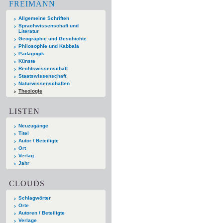
FREIMANN
Allgemeine Schriften
Sprachwissenschaft und
Literatur
Geographie und Geschichte
Philosophie und Kabbala
Pädagogik
Künste
Rechtswissenschaft
Staatswissenschaft
Naturwissenschaften
Theologie
LISTEN
Neuzugänge
Titel
Autor / Beteiligte
Ort
Verlag
Jahr
CLOUDS
Schlagwörter
Orte
Autoren / Beteiligte
Verlage