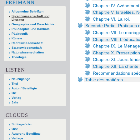
FREIMANN
Chapitre IV. Avénement
Allgemeine Schriften
Chapitre V. Israélites, 
Sprachwissenschaft und
Chapitre VI. La roi.
Literatur
Geographie und Geschichte
Seconde Partie. Pratiques r
Philosophie und Kabbala
Chapitre VII. Le mariag
Pädagogik
Künste
Chapitre VIII. L'éducati
Rechtswissenschaft
Chapitre IX. Le Ménage
Staatswissenschaft
Chapitre X. Preseription
Naturwissenschaften
Theologie
Chapitre XI. Jours férié
Chapitre XII. La charité.
LISTEN
Recommandations spéc
Neuzugänge
Table des matières
Titel
Autor / Beteiligte
Ort
Verlag
Jahr
CLOUDS
Schlagwörter
Orte
Autoren / Beteiligte
Verlage