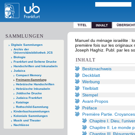
TITEL
ÜBERSICH
INHALT
SAMMLUNGEN
Manuel du ménage israélite : lo
première fois sur les originaux
Digitale Sammlungen
Archiv der
Joseph Haghiz. Publ. par les soi
Universitätsbibliothek JCS
Biologie
INHALT
Frankfurt und Seltene Drucke
Handschriften und Inkunabeln
Besitznachweis
Judaica
Deckblatt
Compact Memory
Freimann-Sammlung
Werbung
Hebräische Handschriften
Titelblatt
Hebräische Inkunabeln
Jiddische Drucke
Stempel
Judaica Frankfurt
Avant-Propos
Kataloge
Rothschild-Sammlung
Préface
Kinderbuchsammlungen
Première Partie. Croyances
Koloniale Sammlungen
Chapitre I. Dieu, l'univ
Musik und Theater
Nachlässe
Chapitre II. Le monde p
Chaptire III. Résurrectio