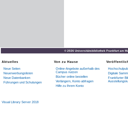
© 2026 Universitätsbibliothek Frankfurt am M
Aktuelles
Von zu Hause
Veröffentli
Neue Seiten
Online-Angebote außerhalb des
Hochschulpubl
Campus nutzen
Neuerwerbungslisten
Digitale Samm
Bücher online bestellen
Neue Datenbanken
Frankfurter Bi
Verlängern, Konto abfragen
Ausstellungsk
Führungen und Schulungen
Hilfe zu Ihrem Konto
Visual Library Server 2018