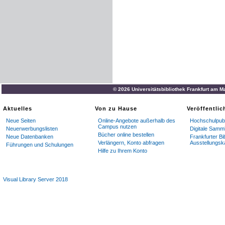
© 2026 Universitätsbibliothek Frankfurt am M
Aktuelles
Von zu Hause
Veröffentli
Neue Seiten
Online-Angebote außerhalb des
Hochschulpubl
Campus nutzen
Neuerwerbungslisten
Digitale Samm
Bücher online bestellen
Neue Datenbanken
Frankfurter Bi
Verlängern, Konto abfragen
Ausstellungsk
Führungen und Schulungen
Hilfe zu Ihrem Konto
Visual Library Server 2018