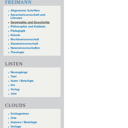
FREIMANN
Allgemeine Schriften
Sprachwissenschaft und
Literatur
Geographie und Geschichte
Philosophie und Kabbala
Pädagogik
Künste
Rechtswissenschaft
Staatswissenschaft
Naturwissenschaften
Theologie
LISTEN
Neuzugänge
Titel
Autor / Beteiligte
Ort
Verlag
Jahr
CLOUDS
Schlagwörter
Orte
Autoren / Beteiligte
Verlage