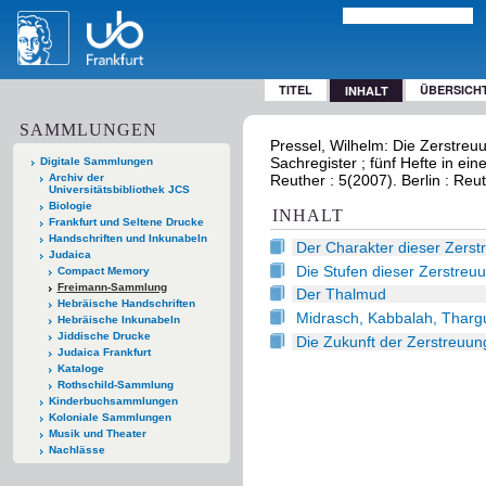
TITEL
ÜBERSICH
INHALT
SAMMLUNGEN
Pressel, Wilhelm: Die Zerstreu
Sachregister ; fünf Hefte in ei
Digitale Sammlungen
Archiv der
Reuther : 5(2007). Berlin : Reu
Universitätsbibliothek JCS
Biologie
INHALT
Frankfurt und Seltene Drucke
Handschriften und Inkunabeln
Der Charakter dieser Zerst
Judaica
Die Stufen dieser Zerstreu
Compact Memory
Freimann-Sammlung
Der Thalmud
Hebräische Handschriften
Midrasch, Kabbalah, Tharg
Hebräische Inkunabeln
Jiddische Drucke
Die Zukunft der Zerstreuun
Judaica Frankfurt
Kataloge
Rothschild-Sammlung
Kinderbuchsammlungen
Koloniale Sammlungen
Musik und Theater
Nachlässe