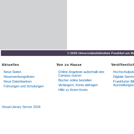
© 2026 Universitätsbibliothek Frankfurt am M
Aktuelles
Von zu Hause
Veröffentli
Neue Seiten
Online-Angebote außerhalb des
Hochschulpubl
Campus nutzen
Neuerwerbungslisten
Digitale Samm
Bücher online bestellen
Neue Datenbanken
Frankfurter Bi
Verlängern, Konto abfragen
Ausstellungsk
Führungen und Schulungen
Hilfe zu Ihrem Konto
Visual Library Server 2018