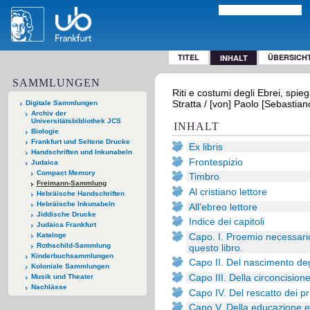
TITEL
ÜBERSICH
INHALT
SAMMLUNGEN
Riti e costumi degli Ebrei, spieg
Stratta / [von] Paolo [Sebastian
Digitale Sammlungen
Archiv der
Universitätsbibliothek JCS
INHALT
Biologie
Frankfurt und Seltene Drucke
Ex libris
Handschriften und Inkunabeln
Frontespizio
Judaica
Compact Memory
Timbro
Freimann-Sammlung
Al cristiano lettore
Hebräische Handschriften
Hebräische Inkunabeln
All'ebreo lettore
Jiddische Drucke
Indice dei capitoli
Judaica Frankfurt
Capo. I. Proemio necessario 
Kataloge
Rothschild-Sammlung
questo libro.
Kinderbuchsammlungen
Capo II. Del nascimento deg
Koloniale Sammlungen
Capo III. Della circoncisione
Musik und Theater
Nachlässe
Capo IV. Del rescatto dei p
Capo V. Della educazione e de