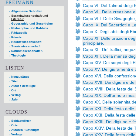
FREIMANN
Capo VI. Del Talmud delgi E
Allgemeine Schriften
Capo VII. Della creazione e 
Sprachwissenschaft und
Capo VIII. Delle Sinagoghe, 
Literatur
Geographie und Geschichte
Capo IX. Dei Sacerdoti e Lev
Philosophie und Kabbala
Capo X. Degli abiti degli Eb
Pädagogik
Künste
Capo XI. Delle orazioni deg
Rechtswissenschaft
principiare.
Staatswissenschaft
Capo XII. De' traffici, negoz
Naturwissenschaften
Capo XIII. Della mensa degl
Theologie
Capo XIV. Dei sogni degli Eb
LISTEN
Capo XV. Dei giuramenti e de
Capo XVI. Della confessione
Neuzugänge
Titel
Capo XVII. Dei digiuni e del
Autor / Beteiligte
Capo XVIII. Della festa del
Ort
Capo XIX. Dell'anno e mesi d
Verlag
Jahr
Capo XX. Delle solennità de
Capo XXI. Della festa delle
CLOUDS
Capo XXII. Della festa dell
Schlagwörter
Capo XXIII. Del digiuno e fe
Orte
Capo XXIV. Della festa dei 
Autoren / Beteiligte
Capo XXV. Della festa dell
Verlage