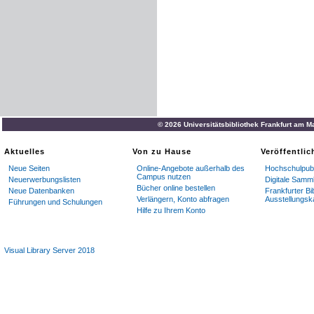
© 2026 Universitätsbibliothek Frankfurt am M
Aktuelles
Von zu Hause
Veröffentli
Neue Seiten
Online-Angebote außerhalb des
Hochschulpubl
Campus nutzen
Neuerwerbungslisten
Digitale Samm
Bücher online bestellen
Neue Datenbanken
Frankfurter Bi
Verlängern, Konto abfragen
Ausstellungsk
Führungen und Schulungen
Hilfe zu Ihrem Konto
Visual Library Server 2018