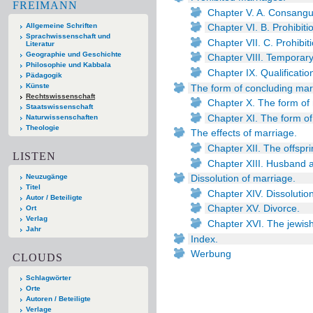
FREIMANN
Chapter V. A. Consanguin
Allgemeine Schriften
Chapter VI. B. Prohibitio
Sprachwissenschaft und
Chapter VII. C. Prohibit
Literatur
Geographie und Geschichte
Chapter VIII. Temporar
Philosophie und Kabbala
Chapter IX. Qualificatio
Pädagogik
Künste
The form of concluding mar
Rechtswissenschaft
Chapter X. The form of 
Staatswissenschaft
Chapter XI. The form of
Naturwissenschaften
Theologie
The effects of marriage.
Chapter XII. The offspri
LISTEN
Chapter XIII. Husband a
Neuzugänge
Dissolution of marriage.
Titel
Chapter XIV. Dissolutio
Autor / Beteiligte
Chapter XV. Divorce.
Ort
Verlag
Chapter XVI. The jewish
Jahr
Index.
Werbung
CLOUDS
Schlagwörter
Orte
Autoren / Beteiligte
Verlage