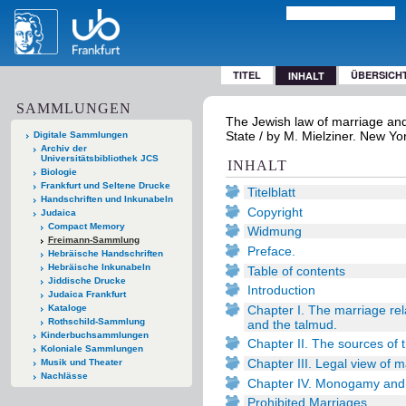
TITEL
ÜBERSICH
INHALT
SAMMLUNGEN
The Jewish law of marriage and 
State / by M. Mielziner. New Yor
Digitale Sammlungen
Archiv der
Universitätsbibliothek JCS
INHALT
Biologie
Frankfurt und Seltene Drucke
Titelblatt
Handschriften und Inkunabeln
Copyright
Judaica
Compact Memory
Widmung
Freimann-Sammlung
Preface.
Hebräische Handschriften
Hebräische Inkunabeln
Table of contents
Jiddische Drucke
Introduction
Judaica Frankfurt
Chapter I. The marriage rela
Kataloge
Rothschild-Sammlung
and the talmud.
Kinderbuchsammlungen
Chapter II. The sources of 
Koloniale Sammlungen
Chapter III. Legal view of m
Musik und Theater
Nachlässe
Chapter IV. Monogamy and
Prohibited Marriages.