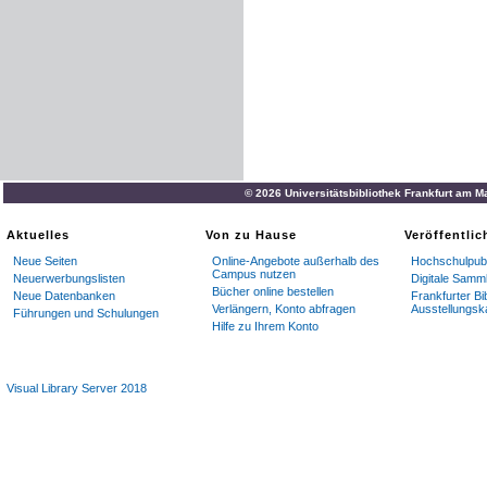
© 2026 Universitätsbibliothek Frankfurt am M
Aktuelles
Von zu Hause
Veröffentli
Neue Seiten
Online-Angebote außerhalb des
Hochschulpubl
Campus nutzen
Neuerwerbungslisten
Digitale Samm
Bücher online bestellen
Neue Datenbanken
Frankfurter Bi
Verlängern, Konto abfragen
Ausstellungsk
Führungen und Schulungen
Hilfe zu Ihrem Konto
Visual Library Server 2018