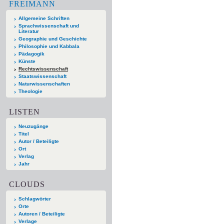
FREIMANN
Allgemeine Schriften
Sprachwissenschaft und
Literatur
Geographie und Geschichte
Philosophie und Kabbala
Pädagogik
Künste
Rechtswissenschaft
Staatswissenschaft
Naturwissenschaften
Theologie
LISTEN
Neuzugänge
Titel
Autor / Beteiligte
Ort
Verlag
Jahr
CLOUDS
Schlagwörter
Orte
Autoren / Beteiligte
Verlage