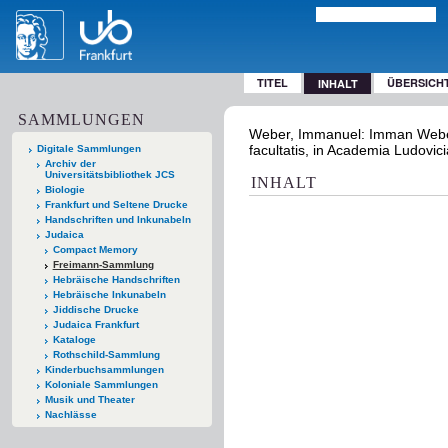
TITEL
ÜBERSICH
INHALT
SAMMLUNGEN
Weber, Immanuel: Imman Weberi
facultatis, in Academia Ludovi
Digitale Sammlungen
Archiv der
Universitätsbibliothek JCS
INHALT
Biologie
Frankfurt und Seltene Drucke
Handschriften und Inkunabeln
Judaica
Compact Memory
Freimann-Sammlung
Hebräische Handschriften
Hebräische Inkunabeln
Jiddische Drucke
Judaica Frankfurt
Kataloge
Rothschild-Sammlung
Kinderbuchsammlungen
Koloniale Sammlungen
Musik und Theater
Nachlässe