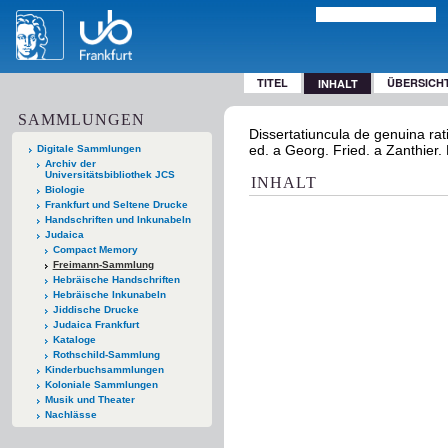
TITEL
ÜBERSICH
INHALT
SAMMLUNGEN
Dissertatiuncula de genuina rat
ed. a Georg. Fried. a Zanthier.
Digitale Sammlungen
Archiv der
Universitätsbibliothek JCS
INHALT
Biologie
Frankfurt und Seltene Drucke
Handschriften und Inkunabeln
Judaica
Compact Memory
Freimann-Sammlung
Hebräische Handschriften
Hebräische Inkunabeln
Jiddische Drucke
Judaica Frankfurt
Kataloge
Rothschild-Sammlung
Kinderbuchsammlungen
Koloniale Sammlungen
Musik und Theater
Nachlässe