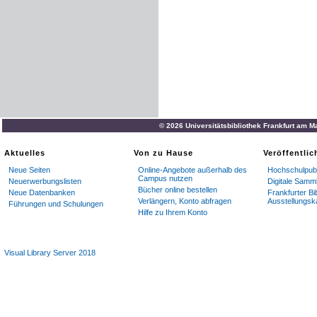
© 2026 Universitätsbibliothek Frankfurt am M
Aktuelles
Von zu Hause
Veröffentli
Neue Seiten
Online-Angebote außerhalb des
Hochschulpubl
Campus nutzen
Neuerwerbungslisten
Digitale Samm
Bücher online bestellen
Neue Datenbanken
Frankfurter Bi
Verlängern, Konto abfragen
Ausstellungsk
Führungen und Schulungen
Hilfe zu Ihrem Konto
Visual Library Server 2018