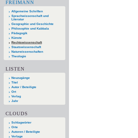
FREIMANN
Allgemeine Schriften
Sprachwissenschaft und
Literatur
Geographie und Geschichte
Philosophie und Kabbala
Pädagogik
Künste
Rechtswissenschaft
Staatswissenschaft
Naturwissenschaften
Theologie
LISTEN
Neuzugänge
Titel
Autor / Beteiligte
Ort
Verlag
Jahr
CLOUDS
Schlagwörter
Orte
Autoren / Beteiligte
Verlage