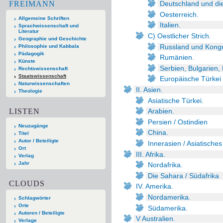
FREIMANN
Deutschland und di
Oesterreich.
Allgemeine Schriften
Italien.
Sprachwissenschaft und
Literatur
C) Oestlicher Strich.
Geographie und Geschichte
Russland und Kongr
Philosophie und Kabbala
Pädagogik
Rumänien.
Künste
Serbien, Bulgarien
Rechtswissenschaft
Staatswissenschaft
Europäische Türkei
Naturwissenschaften
II. Asien.
Theologie
Asiatische Türkei.
LISTEN
Arabien.
Persien / Ostindien
Neuzugänge
China.
Titel
Autor / Beteiligte
Innerasien / Asiatische
Ort
III. Afrika.
Verlag
Jahr
Nordafrika.
Die Sahara / Südafrika
CLOUDS
IV. Amerika.
Nordamerika.
Schlagwörter
Orte
Südamerika.
Autoren / Beteiligte
V Australien.
Verlage