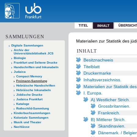
TITEL
ÜBERSICH
INHALT
SAMMLUNGEN
Materialien zur Statistik des 
Digitale Sammlungen
Archiv der
INHALT
Universitätsbibliothek JCS
Biologie
Besitznachweis
Frankfurt und Seltene Drucke
Titelblatt
Handschriften und Inkunabeln
Judaica
Druckermarke
Compact Memory
Inhaltsverzeichniss.
Freimann-Sammlung
Hebräische Handschriften
Materialien zur Statistik d
Hebräische Inkunabeln
I. Europa.
Jiddische Drucke
A) Westlicher Strich.
Judaica Frankfurt
Kataloge
Grossbritannien.
Rothschild-Sammlung
Frankreich.
Kinderbuchsammlungen
Koloniale Sammlungen
B) Mittlerer Strich.
Musik und Theater
Skandinavien.
Nachlässe
Dänemark. / Belgien