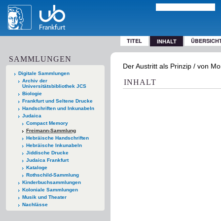
TITEL
ÜBERSICH
INHALT
SAMMLUNGEN
Der Austritt als Prinzip / von Mo
Digitale Sammlungen
Archiv der
INHALT
Universitätsbibliothek JCS
Biologie
Frankfurt und Seltene Drucke
Handschriften und Inkunabeln
Judaica
Compact Memory
Freimann-Sammlung
Hebräische Handschriften
Hebräische Inkunabeln
Jiddische Drucke
Judaica Frankfurt
Kataloge
Rothschild-Sammlung
Kinderbuchsammlungen
Koloniale Sammlungen
Musik und Theater
Nachlässe