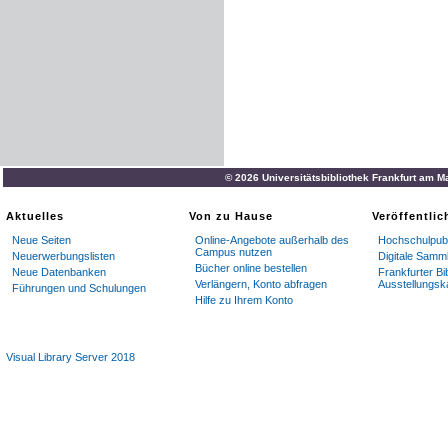
© 2026 Universitätsbibliothek Frankfurt am M
Aktuelles
Von zu Hause
Veröffentli
Neue Seiten
Online-Angebote außerhalb des
Hochschulpubl
Campus nutzen
Neuerwerbungslisten
Digitale Samm
Bücher online bestellen
Neue Datenbanken
Frankfurter Bi
Verlängern, Konto abfragen
Ausstellungsk
Führungen und Schulungen
Hilfe zu Ihrem Konto
Visual Library Server 2018