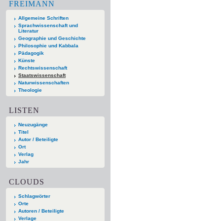
FREIMANN
Allgemeine Schriften
Sprachwissenschaft und
Literatur
Geographie und Geschichte
Philosophie und Kabbala
Pädagogik
Künste
Rechtswissenschaft
Staatswissenschaft
Naturwissenschaften
Theologie
LISTEN
Neuzugänge
Titel
Autor / Beteiligte
Ort
Verlag
Jahr
CLOUDS
Schlagwörter
Orte
Autoren / Beteiligte
Verlage