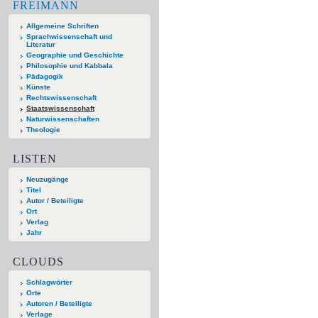
FREIMANN
Allgemeine Schriften
Sprachwissenschaft und
Literatur
Geographie und Geschichte
Philosophie und Kabbala
Pädagogik
Künste
Rechtswissenschaft
Staatswissenschaft
Naturwissenschaften
Theologie
LISTEN
Neuzugänge
Titel
Autor / Beteiligte
Ort
Verlag
Jahr
CLOUDS
Schlagwörter
Orte
Autoren / Beteiligte
Verlage