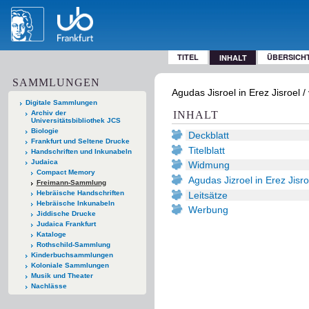
TITEL
ÜBERSICH
INHALT
SAMMLUNGEN
Agudas Jisroel in Erez Jisroel 
Digitale Sammlungen
Archiv der
INHALT
Universitätsbibliothek JCS
Biologie
Deckblatt
Frankfurt und Seltene Drucke
Titelblatt
Handschriften und Inkunabeln
Judaica
Widmung
Compact Memory
Agudas Jizroel in Erez Jisro
Freimann-Sammlung
Hebräische Handschriften
Leitsätze
Hebräische Inkunabeln
Werbung
Jiddische Drucke
Judaica Frankfurt
Kataloge
Rothschild-Sammlung
Kinderbuchsammlungen
Koloniale Sammlungen
Musik und Theater
Nachlässe