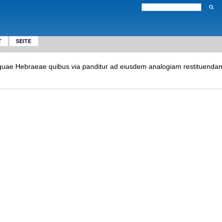
T
SEITE
nguae Hebraeae quibus via panditur ad eiusdem analogiam restituenda