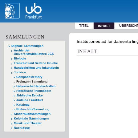
TITEL
ÜBERSICH
INHALT
SAMMLUNGEN
Institutiones ad fundamenta li
Digitale Sammlungen
Archiv der
INHALT
Universitätsbibliothek JCS
Biologie
Frankfurt und Seltene Drucke
Handschriften und Inkunabeln
Judaica
Compact Memory
Freimann-Sammlung
Hebräische Handschriften
Hebräische Inkunabeln
Jiddische Drucke
Judaica Frankfurt
Kataloge
Rothschild-Sammlung
Kinderbuchsammlungen
Koloniale Sammlungen
Musik und Theater
Nachlässe