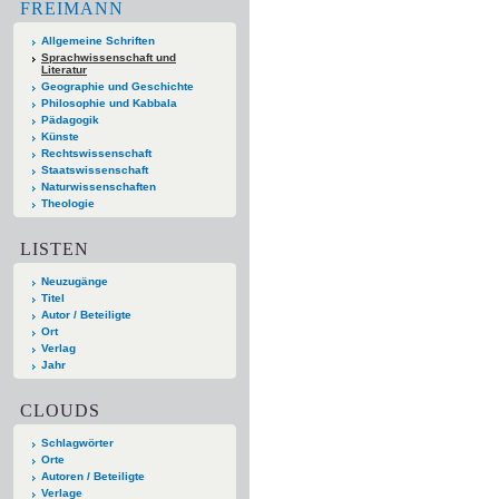
FREIMANN
Allgemeine Schriften
Sprachwissenschaft und
Literatur
Geographie und Geschichte
Philosophie und Kabbala
Pädagogik
Künste
Rechtswissenschaft
Staatswissenschaft
Naturwissenschaften
Theologie
LISTEN
Neuzugänge
Titel
Autor / Beteiligte
Ort
Verlag
Jahr
CLOUDS
Schlagwörter
Orte
Autoren / Beteiligte
Verlage