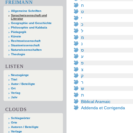
FREIMANN
ח
Allgemeine Schriften
ט
Sprachwissenschaft und
י
Literatur
Geographie und Geschichte
כ
Philosophie und Kabbala
ל
Pädagogik
Künste
מ
Rechtswissenschaft
נ
Staatswissenschaft
ס
Naturwissenschaften
Theologie
ע
פ
LISTEN
צ
Neuzugänge
ק
Titel
ר
Autor / Beteiligte
ש
Ort
Verlag
ת
Jahr
Biblical Aramaic
Addenda et Corrigenda
CLOUDS
Schlagwörter
Orte
Autoren / Beteiligte
Verlage