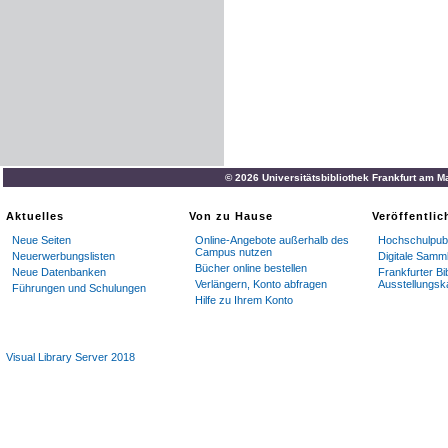
© 2026 Universitätsbibliothek Frankfurt am M
Aktuelles
Von zu Hause
Veröffentli
Neue Seiten
Online-Angebote außerhalb des
Hochschulpubl
Campus nutzen
Neuerwerbungslisten
Digitale Samm
Bücher online bestellen
Neue Datenbanken
Frankfurter Bi
Verlängern, Konto abfragen
Ausstellungsk
Führungen und Schulungen
Hilfe zu Ihrem Konto
Visual Library Server 2018