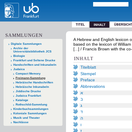
TITEL
ÜBERSICH
INHALT
SAMMLUNGEN
A Hebrew and English lexicon of
based on the lexicon of William
Digitale Sammlungen
Archiv der
[...] / Francis Brown with the co
Universitätsbibliothek JCS
Biologie
INHALT
Frankfurt und Seltene Drucke
Handschriften und Inkunabeln
Titelblatt
Judaica
Stempel
Compact Memory
Freimann-Sammlung
Preface
Hebräische Handschriften
Abbrevations
Hebräische Inkunabeln
Jiddische Drucke
א
Judaica Frankfurt
ב
Kataloge
Rothschild-Sammlung
ג
Kinderbuchsammlungen
ד
Koloniale Sammlungen
ה
Musik und Theater
Nachlässe
ו
ז