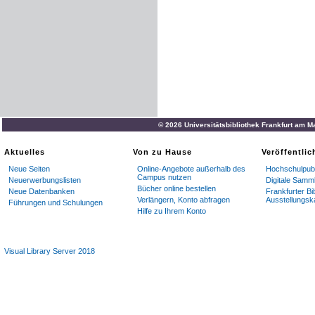
© 2026 Universitätsbibliothek Frankfurt am M
Aktuelles
Von zu Hause
Veröffentli
Neue Seiten
Online-Angebote außerhalb des
Hochschulpubl
Campus nutzen
Neuerwerbungslisten
Digitale Samm
Bücher online bestellen
Neue Datenbanken
Frankfurter Bi
Verlängern, Konto abfragen
Ausstellungsk
Führungen und Schulungen
Hilfe zu Ihrem Konto
Visual Library Server 2018