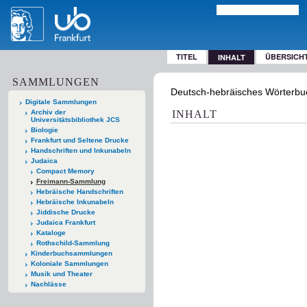
TITEL
ÜBERSICH
INHALT
SAMMLUNGEN
Deutsch-hebräisches Wörterbuc
Digitale Sammlungen
Archiv der
INHALT
Universitätsbibliothek JCS
Biologie
Frankfurt und Seltene Drucke
Handschriften und Inkunabeln
Judaica
Compact Memory
Freimann-Sammlung
Hebräische Handschriften
Hebräische Inkunabeln
Jiddische Drucke
Judaica Frankfurt
Kataloge
Rothschild-Sammlung
Kinderbuchsammlungen
Koloniale Sammlungen
Musik und Theater
Nachlässe