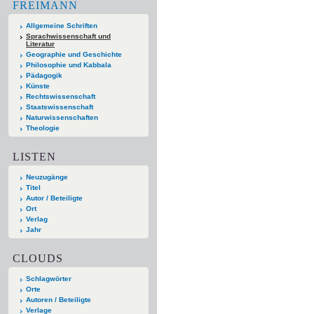
FREIMANN
Allgemeine Schriften
Sprachwissenschaft und
Literatur
Geographie und Geschichte
Philosophie und Kabbala
Pädagogik
Künste
Rechtswissenschaft
Staatswissenschaft
Naturwissenschaften
Theologie
LISTEN
Neuzugänge
Titel
Autor / Beteiligte
Ort
Verlag
Jahr
CLOUDS
Schlagwörter
Orte
Autoren / Beteiligte
Verlage