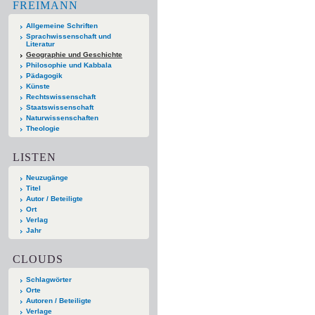
FREIMANN
Allgemeine Schriften
Sprachwissenschaft und
Literatur
Geographie und Geschichte
Philosophie und Kabbala
Pädagogik
Künste
Rechtswissenschaft
Staatswissenschaft
Naturwissenschaften
Theologie
LISTEN
Neuzugänge
Titel
Autor / Beteiligte
Ort
Verlag
Jahr
CLOUDS
Schlagwörter
Orte
Autoren / Beteiligte
Verlage