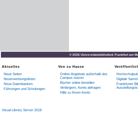
© 2026 Universitätsbibliothek Frankfurt am M
Aktuelles
Von zu Hause
Veröffentli
Neue Seiten
Online-Angebote außerhalb des
Hochschulpubl
Campus nutzen
Neuerwerbungslisten
Digitale Samm
Bücher online bestellen
Neue Datenbanken
Frankfurter Bi
Verlängern, Konto abfragen
Ausstellungsk
Führungen und Schulungen
Hilfe zu Ihrem Konto
Visual Library Server 2018