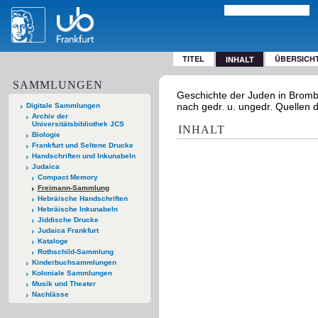
TITEL
ÜBERSICH
INHALT
SAMMLUNGEN
Geschichte der Juden in Brombe
nach gedr. u. ungedr. Quellen d
Digitale Sammlungen
Archiv der
Universitätsbibliothek JCS
INHALT
Biologie
Frankfurt und Seltene Drucke
Handschriften und Inkunabeln
Judaica
Compact Memory
Freimann-Sammlung
Hebräische Handschriften
Hebräische Inkunabeln
Jiddische Drucke
Judaica Frankfurt
Kataloge
Rothschild-Sammlung
Kinderbuchsammlungen
Koloniale Sammlungen
Musik und Theater
Nachlässe