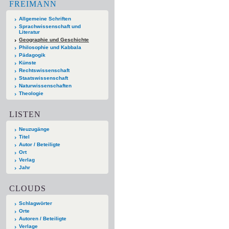
FREIMANN
Allgemeine Schriften
Sprachwissenschaft und
Literatur
Geographie und Geschichte
Philosophie und Kabbala
Pädagogik
Künste
Rechtswissenschaft
Staatswissenschaft
Naturwissenschaften
Theologie
LISTEN
Neuzugänge
Titel
Autor / Beteiligte
Ort
Verlag
Jahr
CLOUDS
Schlagwörter
Orte
Autoren / Beteiligte
Verlage