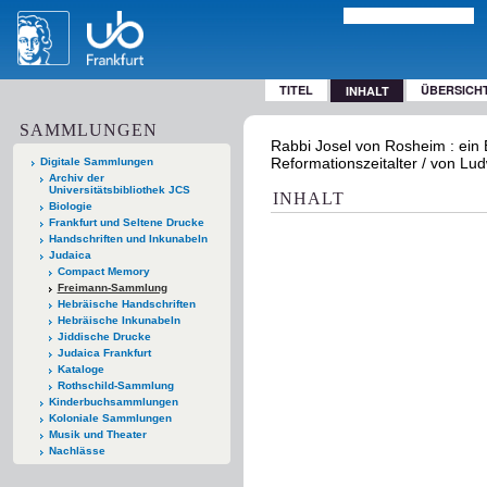
TITEL
ÜBERSICH
INHALT
SAMMLUNGEN
Rabbi Josel von Rosheim : ein 
Reformationszeitalter / von Lud
Digitale Sammlungen
Archiv der
Universitätsbibliothek JCS
INHALT
Biologie
Frankfurt und Seltene Drucke
Handschriften und Inkunabeln
Judaica
Compact Memory
Freimann-Sammlung
Hebräische Handschriften
Hebräische Inkunabeln
Jiddische Drucke
Judaica Frankfurt
Kataloge
Rothschild-Sammlung
Kinderbuchsammlungen
Koloniale Sammlungen
Musik und Theater
Nachlässe