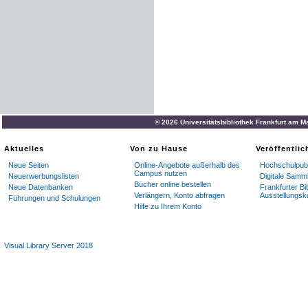
© 2026 Universitätsbibliothek Frankfurt am M
Aktuelles
Von zu Hause
Veröffentli
Neue Seiten
Online-Angebote außerhalb des
Hochschulpubl
Campus nutzen
Neuerwerbungslisten
Digitale Samm
Bücher online bestellen
Neue Datenbanken
Frankfurter Bi
Verlängern, Konto abfragen
Ausstellungsk
Führungen und Schulungen
Hilfe zu Ihrem Konto
Visual Library Server 2018