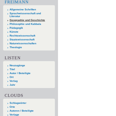
FREIMANN
Allgemeine Schriften
Sprachwissenschaft und
Literatur
Geographie und Geschichte
Philosophie und Kabbala
Pädagogik
Künste
Rechtswissenschaft
Staatswissenschaft
Naturwissenschaften
Theologie
LISTEN
Neuzugänge
Titel
Autor / Beteiligte
Ort
Verlag
Jahr
CLOUDS
Schlagwörter
Orte
Autoren / Beteiligte
Verlage