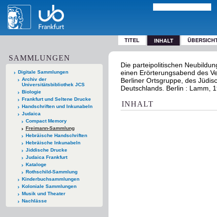
TITEL
ÜBERSICH
INHALT
SAMMLUNGEN
Die parteipolitischen Neubildu
einen Erörterungsabend des V
Digitale Sammlungen
Archiv der
Berliner Ortsgruppe, des Jüdis
Universitätsbibliothek JCS
Deutschlands. Berlin : Lamm, 
Biologie
Frankfurt und Seltene Drucke
INHALT
Handschriften und Inkunabeln
Judaica
Compact Memory
Freimann-Sammlung
Hebräische Handschriften
Hebräische Inkunabeln
Jiddische Drucke
Judaica Frankfurt
Kataloge
Rothschild-Sammlung
Kinderbuchsammlungen
Koloniale Sammlungen
Musik und Theater
Nachlässe