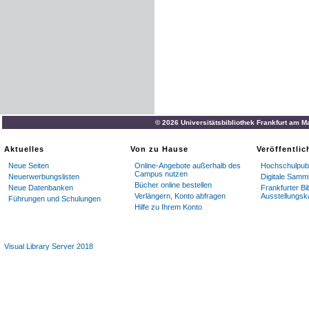
© 2026 Universitätsbibliothek Frankfurt am M
Aktuelles
Von zu Hause
Veröffentli
Neue Seiten
Online-Angebote außerhalb des
Hochschulpubl
Campus nutzen
Neuerwerbungslisten
Digitale Samm
Bücher online bestellen
Neue Datenbanken
Frankfurter Bi
Verlängern, Konto abfragen
Ausstellungsk
Führungen und Schulungen
Hilfe zu Ihrem Konto
Visual Library Server 2018