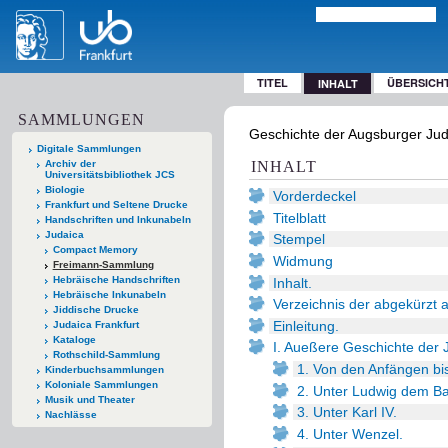
TITEL
ÜBERSICH
INHALT
SAMMLUNGEN
Geschichte der Augsburger Juden
Digitale Sammlungen
Archiv der
INHALT
Universitätsbibliothek JCS
Biologie
Vorderdeckel
Frankfurt und Seltene Drucke
Titelblatt
Handschriften und Inkunabeln
Judaica
Stempel
Compact Memory
Widmung
Freimann-Sammlung
Hebräische Handschriften
Inhalt.
Hebräische Inkunabeln
Verzeichnis der abgekürzt 
Jiddische Drucke
Einleitung.
Judaica Frankfurt
Kataloge
I. Aueßere Geschichte der 
Rothschild-Sammlung
1. Von den Anfängen bi
Kinderbuchsammlungen
Koloniale Sammlungen
2. Unter Ludwig dem Ba
Musik und Theater
3. Unter Karl IV.
Nachlässe
4. Unter Wenzel.