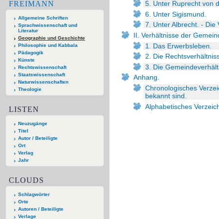
FREIMANN
5. Unter Ruprecht von d
6. Unter Sigismund.
Allgemeine Schriften
7. Unter Albrecht. - Die
Sprachwissenschaft und
Literatur
II. Verhältnisse der Gemein
Geographie und Geschichte
1. Das Erwerbsleben.
Philosophie und Kabbala
Pädagogik
2. Die Rechtsverhältnis
Künste
3. Die Gemeindeverhält
Rechtswissenschaft
Staatswissenschaft
Anhang.
Naturwissenschaften
Chronologisches Verzei
Theologie
bekannt sind.
Alphabetisches Verzeic
LISTEN
Neuzugänge
Titel
Autor / Beteiligte
Ort
Verlag
Jahr
CLOUDS
Schlagwörter
Orte
Autoren / Beteiligte
Verlage