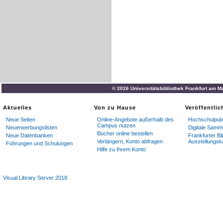
© 2026 Universitätsbibliothek Frankfurt am M
Aktuelles
Von zu Hause
Veröffentli
Neue Seiten
Online-Angebote außerhalb des
Hochschulpubl
Campus nutzen
Neuerwerbungslisten
Digitale Samm
Bücher online bestellen
Neue Datenbanken
Frankfurter Bi
Verlängern, Konto abfragen
Ausstellungsk
Führungen und Schulungen
Hilfe zu Ihrem Konto
Visual Library Server 2018