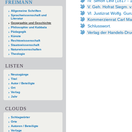
IV. Simon Levi (1817 - 
FREIMANN
V. Geh. Hofrat Siegm. v
Allgemeine Schriften
VI. Justizrat Wolfg. Gu
Sprachwissenschaft und
Literatur
Kommerzienrat Carl Mai
Geographie und Geschichte
Schlusswort.
Philosophie und Kabbala
Verlag der Handels-Dru
Pädagogik
Künste
Rechtswissenschaft
Staatswissenschaft
Naturwissenschaften
Theologie
LISTEN
Neuzugänge
Titel
Autor / Beteiligte
Ort
Verlag
Jahr
CLOUDS
Schlagwörter
Orte
Autoren / Beteiligte
Verlage