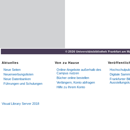
© 2026 Universitätsbibliothek Frankfurt am M
Aktuelles
Von zu Hause
Veröffentli
Neue Seiten
Online-Angebote außerhalb des
Hochschulpubl
Campus nutzen
Neuerwerbungslisten
Digitale Samm
Bücher online bestellen
Neue Datenbanken
Frankfurter Bi
Verlängern, Konto abfragen
Ausstellungsk
Führungen und Schulungen
Hilfe zu Ihrem Konto
Visual Library Server 2018