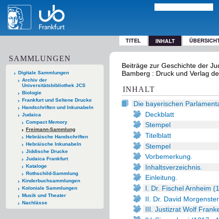
TITEL
ÜBERSICH
INHALT
SAMMLUNGEN
Beiträge zur Geschichte der Ju
Bamberg : Druck und Verlag der
Digitale Sammlungen
Archiv der
Universitätsbibliothek JCS
INHALT
Biologie
Frankfurt und Seltene Drucke
Die bayerischen Parlamenta
Handschriften und Inkunabeln
Deckblatt
Judaica
Compact Memory
Stempel
Freimann-Sammlung
Titelblatt
Hebräische Handschriften
Hebräische Inkunabeln
Stempel
Jiddische Drucke
Vorbemerkung.
Judaica Frankfurt
Inhaltsverzeichnis.
Kataloge
Rothschild-Sammlung
Einleitung.
Kinderbuchsammlungen
I. Dr. Fischel Arnheim (
Koloniale Sammlungen
Musik und Theater
II. Dr. David Morgenste
Nachlässe
III. Justizrat Wolf Fran